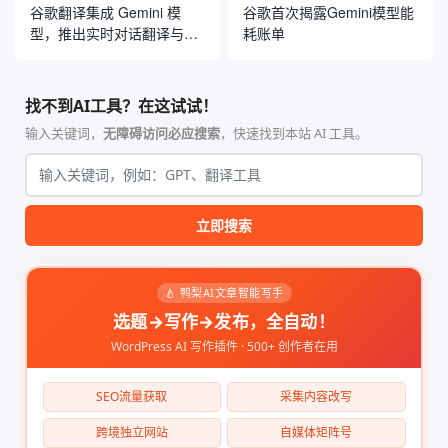
谷歌翻译集成 Gemini 模
谷歌首次揭露Gemini模型能
型，推出实时对话翻译与定
耗账单
制化语言学习工具
找不到AI工具？在这试试！
输入关键词，
无障碍访问必应搜索
，快速找到本站 AI 工具。
立即搜索
🍐 鸭梨AI文章智能写手
选题→写作→发布，全自动！
WordPress AI 写作插件 · 500+ 创作者在用
SEO流量获取
采集内容改写
跨境独立网站
自媒体矩阵号