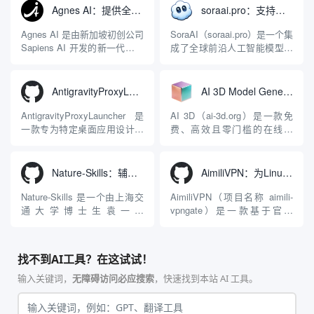
LuaJIT 构建，并在 2019 年作
程助手的账号与运行环境而设
Agnes AI：提供全模态模型免费API、支持图文视频生成与复杂工程执行的智能体平台
soraai.pro：支持多模型文字转视频和图像生成的在线创作工具
为顶级开源项目捐赠给
计。它目前支持包括
Apache 软件基金会。APISIX
Antigravity IDE、Codex、
Agnes AI 是由新加坡初创公司
SoraAI（soraai.pro）是一个集
彻底摒...
GitHub Copilo...
Sapiens AI 开发的新一代多模
成了全球前沿人工智能模型的
态大模型与智能应用生态系
在线视频与图像生成工作站。
统。它突破了单一文本聊天的
平台致力于为数字内容创作
限制，提供集文本、图像、视
者、营销人员及广大用户提供
AntigravityProxyLauncher：免TUN全局代理使用Antigravity IDE
AI 3D Model Generator：通过文本和图像快速生成3D模型的在线工具
频生成于一体的“全模态”大模
一站式、开箱即用的视觉内容
型能力。平台的核心产品矩阵
生成解决方案。网站的核心优
AntigravityProxyLauncher 是
AI 3D（ai-3d.org）是一款免
包括主打自动化工作流的
势在于其强大的多模型聚合能
一款专为特定桌面应用设计的
费、高效且零门槛的在线AI
Agnes...
力：不仅支持用户...
工程级透明 SOCKS5 代理注
3D模型生成平台。网站底层集
入工具，现已支持 macOS 与
成了腾讯Hunyuan 3D和字节跳
Windows 平台。当用户使用桌
动Seed 3D两大行业领先的AI
Nature-Skills：辅助撰写学术论文和绘制科研图表的智能体插件
AimiliVPN：为Linux提供纯净出站家庭IP的VPN代理网关
面版 Gemini 客户端或
模型架构，致力于帮助用户无
Antigravity IDE ...
需掌握复杂的3D拓扑知识或昂
Nature-Skills 是一个由上海交
AimiliVPN（项目名称 aimili-
贵的专业软件，即可在...
通大学博士生袁一哲
vpngate）是一款基于官方
（Yuan1z0825）开发并开源的
VPNGate 开放协议的高性
智能体技能（Skill）指令集
能、零依赖 VPN 代理网关工
合，专为顶级学术期刊（如
具，专为 Linux 服务器环境
找不到AI工具？在这试试！
Nature、Science、Cell 等）
（如 VPS）设计。它完全采用
的论文撰写与发表流程设计。
纯 Python 标准库编写，用户
输入关键词，
无障碍访问必应搜索
，快速找到本站 AI 工具。
该工具集以智能体插...
无需安装...