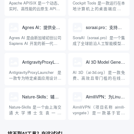
Apache APISIX 是一个动态、
Cockpit Tools 是一款运行在本
实时、高性能的云原生 API 网
地计算机上的桌面端应用程
关，同时具备强大的 AI 网关
序，专为集中管理多种 AI 集
能力。它基于 NGINX 和
成开发环境（IDE）和智能编
LuaJIT 构建，并在 2019 年作
程助手的账号与运行环境而设
Agnes AI：提供全模态模型免费API、支持图文视频生成与复杂工程执行的智能体平台
soraai.pro：支持多模型文字转视频和图像生成的在线创作工具
为顶级开源项目捐赠给
计。它目前支持包括
Apache 软件基金会。APISIX
Antigravity IDE、Codex、
Agnes AI 是由新加坡初创公司
SoraAI（soraai.pro）是一个集
彻底摒...
GitHub Copilo...
Sapiens AI 开发的新一代多模
成了全球前沿人工智能模型的
态大模型与智能应用生态系
在线视频与图像生成工作站。
统。它突破了单一文本聊天的
平台致力于为数字内容创作
限制，提供集文本、图像、视
者、营销人员及广大用户提供
AntigravityProxyLauncher：免TUN全局代理使用Antigravity IDE
AI 3D Model Generator：通过文本和图像快速生成3D模型的在线工具
频生成于一体的“全模态”大模
一站式、开箱即用的视觉内容
型能力。平台的核心产品矩阵
生成解决方案。网站的核心优
AntigravityProxyLauncher 是
AI 3D（ai-3d.org）是一款免
包括主打自动化工作流的
势在于其强大的多模型聚合能
一款专为特定桌面应用设计的
费、高效且零门槛的在线AI
Agnes...
力：不仅支持用户...
工程级透明 SOCKS5 代理注
3D模型生成平台。网站底层集
入工具，现已支持 macOS 与
成了腾讯Hunyuan 3D和字节跳
Windows 平台。当用户使用桌
动Seed 3D两大行业领先的AI
Nature-Skills：辅助撰写学术论文和绘制科研图表的智能体插件
AimiliVPN：为Linux提供纯净出站家庭IP的VPN代理网关
面版 Gemini 客户端或
模型架构，致力于帮助用户无
Antigravity IDE ...
需掌握复杂的3D拓扑知识或昂
Nature-Skills 是一个由上海交
AimiliVPN（项目名称 aimili-
贵的专业软件，即可在...
通大学博士生袁一哲
vpngate）是一款基于官方
（Yuan1z0825）开发并开源的
VPNGate 开放协议的高性
智能体技能（Skill）指令集
能、零依赖 VPN 代理网关工
合，专为顶级学术期刊（如
具，专为 Linux 服务器环境
找不到AI工具？在这试试！