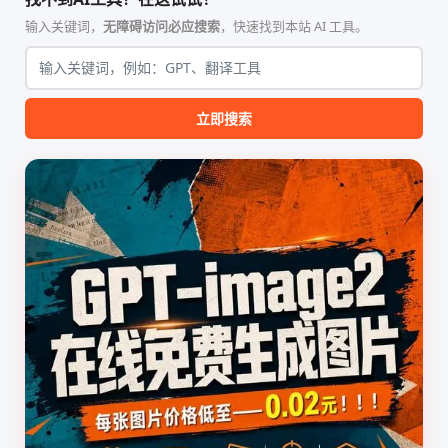
Nature、Science、Cell 等）
（如 VPS）设计。它完全采用
的论文撰写与发表流程设计。
纯 Python 标准库编写，用户
输入关键词，
无障碍访问必应搜索
，快速找到本站 AI 工具。
该工具集以智能体插...
无需安装...
立即搜索