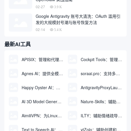
02-27
3.9 K
Google Antigravity 账号大清洗：OAuth 滥用引
发的大规模封号潮与账号恢复方法
02-14
5.4 K
最新AI工具
APISIX：管理和代理API及大模型流量的高性能网关
Cockpit Tools：管理多个AI编程IDE账号与配置多开独立实例的本地桌面应用
Agnes AI：提供全模态模型免费API、支持图文视频生成与复杂工程执行的智能体平台
soraai.pro：支持多模型文字转视频和图像生成的在线创作工具
Happy Oyster AI：生成可交互式3D虚拟世界与视频的大模型
AntigravityProxyLauncher：免TUN全局代理使用Antigravity IDE
AI 3D Model Generator：通过文本和图像快速生成3D模型的在线工具
Nature-Skills：辅助撰写学术论文和绘制科研图表的智能体插件
AimiliVPN：为Linux提供纯净出站家庭IP的VPN代理网关
ILTY：辅助情绪疏导与提供行动建议的AI陪伴工具
Text to Speech AI：支持多说话人与情感控制的文字转语音工具
ytZolo：辅助创建和优化YouTube视频内容的生成工具