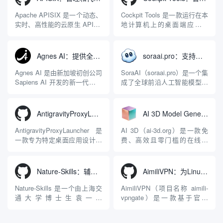
Apache APISIX 是一个动态、
Cockpit Tools 是一款运行在本
实时、高性能的云原生 API 网
地计算机上的桌面端应用程
关，同时具备强大的 AI 网关
序，专为集中管理多种 AI 集
能力。它基于 NGINX 和
成开发环境（IDE）和智能编
LuaJIT 构建，并在 2019 年作
程助手的账号与运行环境而设
Agnes AI：提供全模态模型免费API、支持图文视频生成与复杂工程执行的智能体平台
soraai.pro：支持多模型文字转视频和图像生成的在线创作工具
为顶级开源项目捐赠给
计。它目前支持包括
Apache 软件基金会。APISIX
Antigravity IDE、Codex、
Agnes AI 是由新加坡初创公司
SoraAI（soraai.pro）是一个集
彻底摒...
GitHub Copilo...
Sapiens AI 开发的新一代多模
成了全球前沿人工智能模型的
态大模型与智能应用生态系
在线视频与图像生成工作站。
统。它突破了单一文本聊天的
平台致力于为数字内容创作
限制，提供集文本、图像、视
者、营销人员及广大用户提供
AntigravityProxyLauncher：免TUN全局代理使用Antigravity IDE
AI 3D Model Generator：通过文本和图像快速生成3D模型的在线工具
频生成于一体的“全模态”大模
一站式、开箱即用的视觉内容
型能力。平台的核心产品矩阵
生成解决方案。网站的核心优
AntigravityProxyLauncher 是
AI 3D（ai-3d.org）是一款免
包括主打自动化工作流的
势在于其强大的多模型聚合能
一款专为特定桌面应用设计的
费、高效且零门槛的在线AI
Agnes...
力：不仅支持用户...
工程级透明 SOCKS5 代理注
3D模型生成平台。网站底层集
入工具，现已支持 macOS 与
成了腾讯Hunyuan 3D和字节跳
Windows 平台。当用户使用桌
动Seed 3D两大行业领先的AI
Nature-Skills：辅助撰写学术论文和绘制科研图表的智能体插件
AimiliVPN：为Linux提供纯净出站家庭IP的VPN代理网关
面版 Gemini 客户端或
模型架构，致力于帮助用户无
Antigravity IDE ...
需掌握复杂的3D拓扑知识或昂
Nature-Skills 是一个由上海交
AimiliVPN（项目名称 aimili-
贵的专业软件，即可在...
通大学博士生袁一哲
vpngate）是一款基于官方
（Yuan1z0825）开发并开源的
VPNGate 开放协议的高性
智能体技能（Skill）指令集
能、零依赖 VPN 代理网关工