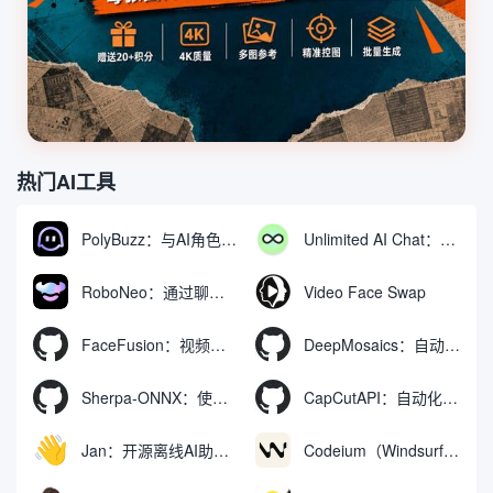
热门AI工具
PolyBuzz：与AI角色互动的免费聊天与角色扮演平台
Unlimited AI Chat：免费无限制的AI聊天工具
RoboNeo：通过聊天生成和编辑视频与图像的AI工具
Video Face Swap
FaceFusion：视频换脸增强工具|语音同步视频嘴型动作
DeepMosaics：自动去除图像和视频中的马赛克，或向其添加马赛克
Sherpa-ONNX：使用ONNXRuntime实现离线语音识别和合成
CapCutAPI：自动化控制CapCut视频剪辑的开源工具
Jan：开源离线AI助手，ChatGPT 替代品，运行本地AI模型或连接云端AI
Codeium（Windsurf Editor）：免费的AI代码补全与聊天工具，Windsurf以对话方式编写完整项目代码