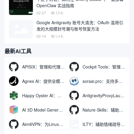
OpenClaw 实战指南
02-27
3.9 K
Google Antigravity 账号大清洗：OAuth 滥用引
发的大规模封号潮与账号恢复方法
02-14
5.4 K
最新AI工具
APISIX：管理和代理API及大模型流量的高性能网关
Cockpit Tools：管理多个AI编程IDE账号与配置多开独立实例的本地桌面应用
Agnes AI：提供全模态模型免费API、支持图文视频生成与复杂工程执行的智能体平台
soraai.pro：支持多模型文字转视频和图像生成的在线创作工具
Happy Oyster AI：生成可交互式3D虚拟世界与视频的大模型
AntigravityProxyLauncher：免TUN全局代理使用Antigravity IDE
AI 3D Model Generator：通过文本和图像快速生成3D模型的在线工具
Nature-Skills：辅助撰写学术论文和绘制科研图表的智能体插件
AimiliVPN：为Linux提供纯净出站家庭IP的VPN代理网关
ILTY：辅助情绪疏导与提供行动建议的AI陪伴工具