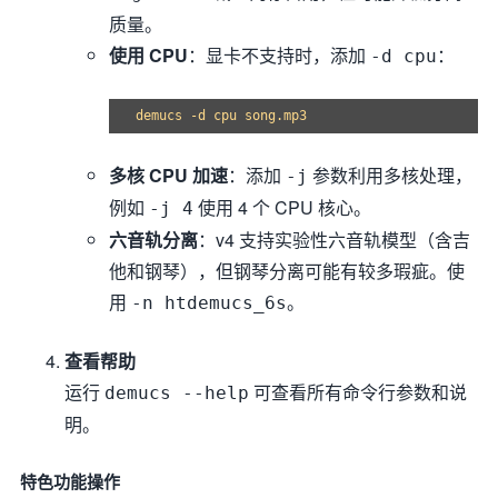
质量。
使用 CPU
：显卡不支持时，添加
：
-d cpu
多核 CPU 加速
：添加
参数利用多核处理，
-j
例如
使用 4 个 CPU 核心。
-j 4
六音轨分离
：v4 支持实验性六音轨模型（含吉
他和钢琴），但钢琴分离可能有较多瑕疵。使
用
。
-n htdemucs_6s
查看帮助
运行
可查看所有命令行参数和说
demucs --help
明。
特色功能操作