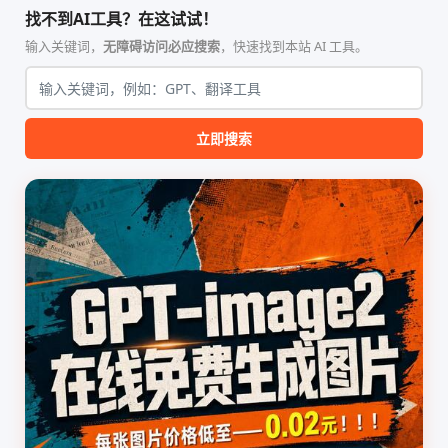
合，专为顶级学术期刊（如
具，专为 Linux 服务器环境
找不到AI工具？在这试试！
Nature、Science、Cell 等）
（如 VPS）设计。它完全采用
的论文撰写与发表流程设计。
纯 Python 标准库编写，用户
输入关键词，
无障碍访问必应搜索
，快速找到本站 AI 工具。
该工具集以智能体插...
无需安装...
立即搜索