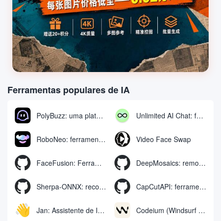
Ferramentas populares de IA
PolyBuzz: uma plataforma gratuita de bate-papo e interpretação de papéis para interagir com personagens de IA
Unlimited AI Chat: ferramenta gratuita e ilimitada de bate-papo com IA
RoboNeo: ferramenta de IA para gerar e editar vídeos e imagens via chat
Video Face Swap
FaceFusion: Ferramenta de aprimoramento de troca de rosto em vídeo | Movimentos de boca em vídeo com sincronização de voz
DeepMosaics: remoção automática de mosaicos ou adição de mosaicos a imagens e vídeos
Sherpa-ONNX: reconhecimento e síntese de fala off-line com o ONNXRuntime
CapCutAPI: ferramenta de código aberto para controle automatizado de clipes de vídeo CapCut
Jan: Assistente de IA off-line de código aberto, substituto do ChatGPT, executa modelos de IA locais ou se conecta à IA na nuvem
Codeium (Windsurf Editor): ferramenta gratuita de bate-papo e preenchimento de código de IA, o Windsurf escreve o código completo do projeto de forma conversacional