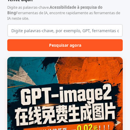
该工具集以智能体插...
无需安装...
Digite as palavras-chave.
Acessibilidade à pesquisa do
Bing
Ferramentas de IA, encontre rapidamente as ferramentas de
IA neste site.
Pesquisar agora