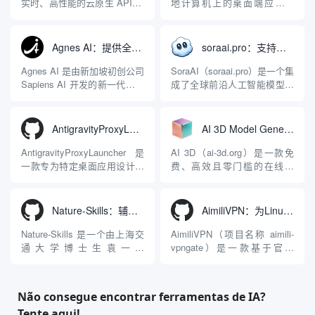
实时、高性能的云原生 API 网
地计算机上的桌面端应用程
关，同时具备强大的 AI 网关
序，专为集中管理多种 AI 集
能力。它基于 NGINX 和
成开发环境（IDE）和智能编
LuaJIT 构建，并在 2019 年作
程助手的账号与运行环境而设
Agnes AI：提供全模态模型免费API、支持图文视频生成与复杂工程执行的智能体平台
soraai.pro：支持多模型文字转视频和图像生成的在线创作工具
为顶级开源项目捐赠给
计。它目前支持包括
Apache 软件基金会。APISIX
Antigravity IDE、Codex、
Agnes AI 是由新加坡初创公司
SoraAI（soraai.pro）是一个集
彻底摒...
GitHub Copilo...
Sapiens AI 开发的新一代多模
成了全球前沿人工智能模型的
态大模型与智能应用生态系
在线视频与图像生成工作站。
统。它突破了单一文本聊天的
平台致力于为数字内容创作
限制，提供集文本、图像、视
者、营销人员及广大用户提供
AntigravityProxyLauncher：免TUN全局代理使用Antigravity IDE
AI 3D Model Generator：通过文本和图像快速生成3D模型的在线工具
频生成于一体的“全模态”大模
一站式、开箱即用的视觉内容
型能力。平台的核心产品矩阵
生成解决方案。网站的核心优
AntigravityProxyLauncher 是
AI 3D（ai-3d.org）是一款免
包括主打自动化工作流的
势在于其强大的多模型聚合能
一款专为特定桌面应用设计的
费、高效且零门槛的在线AI
Agnes...
力：不仅支持用户...
工程级透明 SOCKS5 代理注
3D模型生成平台。网站底层集
入工具，现已支持 macOS 与
成了腾讯Hunyuan 3D和字节跳
Windows 平台。当用户使用桌
动Seed 3D两大行业领先的AI
Nature-Skills：辅助撰写学术论文和绘制科研图表的智能体插件
AimiliVPN：为Linux提供纯净出站家庭IP的VPN代理网关
面版 Gemini 客户端或
模型架构，致力于帮助用户无
Antigravity IDE ...
需掌握复杂的3D拓扑知识或昂
Nature-Skills 是一个由上海交
AimiliVPN（项目名称 aimili-
贵的专业软件，即可在...
通大学博士生袁一哲
vpngate）是一款基于官方
（Yuan1z0825）开发并开源的
VPNGate 开放协议的高性
智能体技能（Skill）指令集
能、零依赖 VPN 代理网关工
合，专为顶级学术期刊（如
具，专为 Linux 服务器环境
Não consegue encontrar ferramentas de IA?
Nature、Science、Cell 等）
（如 VPS）设计。它完全采用
Tente aqui!
的论文撰写与发表流程设计。
纯 Python 标准库编写，用户