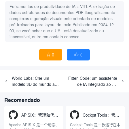
Ferramentas de produtividade de IA
»
ViTLP: extração de
dados estruturados de documentos PDF tipograficamente
complexos e geração visualmente orientada de modelos
pré-treinados para layout de texto
Publicado em 2024-12-
03, se você achar que o URL está desatualizado ou
inacessível, entre em contato conosco.
0
0


World Labs: Crie um
Fitten Code: um assistente
modelo 3D do mundo a
de IA integrado ao VS
partir de uma única
Code para melhorar a
imagem, inscreva-se no
eficiência da programação,
Recomendado
teste beta do modelo de
suporte a modelos não top
Inteligência Espacial!
10
APISIX：管理和代理API及大模型流量的高性能网关
Cockpit Tools：管理多个AI编程IDE账号与配置多开独立实例的本地桌面应用
Apache APISIX 是一个动态、
Cockpit Tools 是一款运行在本