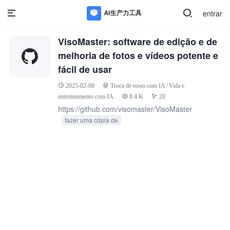
entrar
VisoMaster: software de edição e de
melhoria de fotos e vídeos potente e
fácil de usar
2025-02-08
Troca de rosto com IA
/
Vida e
entretenimento com IA
8.4 K
20
https://github.com/visomaster/VisoMaster
fazer uma cópia de