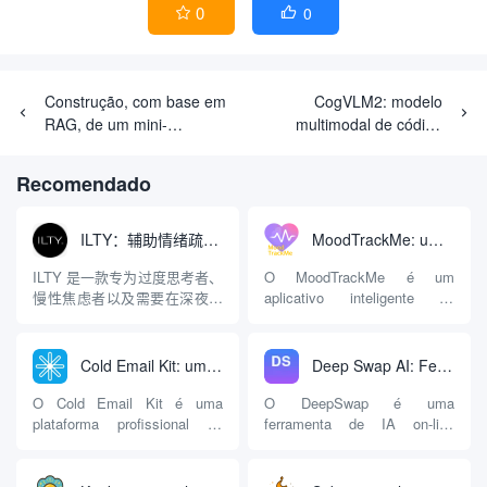
0
0


Construção, com base em
CogVLM2: modelo
RAG, de um mini-
multimodal de código
assistente que fornece
aberto para apoiar a
orientação sobre saúde
compreensão de vídeos e
Recomendado
(projeto piloto)
várias rodadas de diálogo
ILTY：辅助情绪疏导与提供行动建议的AI陪伴工具
MoodTrackMe: um auxiliar de saúde mental para registrar e analisar as mudanças de humor
ILTY 是一款专为过度思考者、
O MoodTrackMe é um
慢性焦虑者以及需要在深夜倾
aplicativo inteligente de
诉情绪的人群设计的AI心理陪
monitoramento e registro de
伴应用。与市面上许多充斥着
humor desenvolvido para o
“有毒的积极性（Toxic
gerenciamento digital da
Cold Email Kit: uma ferramenta de navegação e plataforma de medição para otimizar a eficácia do marketing por e-mail frio
Deep Swap AI: Ferramenta online de troca de rostos em vídeos e imagens com IA
Positivity）”或只提供“深呼吸”
saúde mental pessoal. Ele
等同质化建议的软件不同，
não é adequado apenas para
O Cold Email Kit é uma
O DeepSwap é uma
ILTY 的核心逻辑是直面现实，
pessoas que estão se
plataforma profissional de
ferramenta de IA on-line
拒...
submetendo a
navegação e avaliação de
baseada na Web cuja
aconselhamento e tratamento
ferramentas voltada para o
principal função é substituir
psicológico profissional, mas
marketing por e-mail frio. Seu
rostos em vídeos, fotos ou