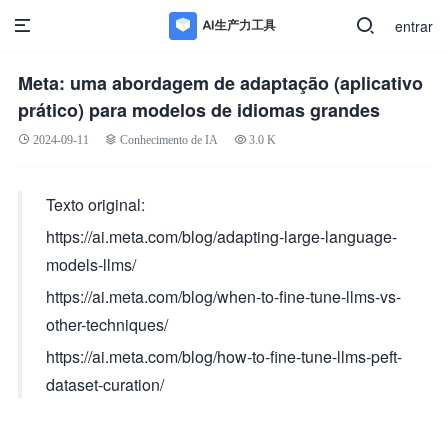
entrar
Meta: uma abordagem de adaptação (aplicativo
prático) para modelos de idiomas grandes
2024-09-11
Conhecimento de IA
3.0 K
Texto original:
https://ai.meta.com/blog/adapting-large-language-
models-llms/
https://ai.meta.com/blog/when-to-fine-tune-llms-vs-
other-techniques/
https://ai.meta.com/blog/how-to-fine-tune-llms-peft-
dataset-curation/