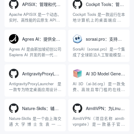
tempo real
APISIX：管理和代理API及大模型流量的高性能网关
Cockpit Tools：管理多个AI编程IDE账号与配置多开独立实例的本地桌面应用
Apache APISIX 是一个动态、
Cockpit Tools 是一款运行在本
实时、高性能的云原生 API 网
地计算机上的桌面端应用程
关，同时具备强大的 AI 网关
序，专为集中管理多种 AI 集
能力。它基于 NGINX 和
成开发环境（IDE）和智能编
LuaJIT 构建，并在 2019 年作
程助手的账号与运行环境而设
Agnes AI：提供全模态模型免费API、支持图文视频生成与复杂工程执行的智能体平台
soraai.pro：支持多模型文字转视频和图像生成的在线创作工具
为顶级开源项目捐赠给
计。它目前支持包括
Apache 软件基金会。APISIX
Antigravity IDE、Codex、
Agnes AI 是由新加坡初创公司
SoraAI（soraai.pro）是一个集
彻底摒...
GitHub Copilo...
Sapiens AI 开发的新一代多模
成了全球前沿人工智能模型的
态大模型与智能应用生态系
在线视频与图像生成工作站。
统。它突破了单一文本聊天的
平台致力于为数字内容创作
限制，提供集文本、图像、视
者、营销人员及广大用户提供
AntigravityProxyLauncher：免TUN全局代理使用Antigravity IDE
AI 3D Model Generator：通过文本和图像快速生成3D模型的在线工具
频生成于一体的“全模态”大模
一站式、开箱即用的视觉内容
型能力。平台的核心产品矩阵
生成解决方案。网站的核心优
AntigravityProxyLauncher 是
AI 3D（ai-3d.org）是一款免
包括主打自动化工作流的
势在于其强大的多模型聚合能
一款专为特定桌面应用设计的
费、高效且零门槛的在线AI
Agnes...
力：不仅支持用户...
工程级透明 SOCKS5 代理注
3D模型生成平台。网站底层集
入工具，现已支持 macOS 与
成了腾讯Hunyuan 3D和字节跳
Windows 平台。当用户使用桌
动Seed 3D两大行业领先的AI
Nature-Skills：辅助撰写学术论文和绘制科研图表的智能体插件
AimiliVPN：为Linux提供纯净出站家庭IP的VPN代理网关
面版 Gemini 客户端或
模型架构，致力于帮助用户无
Antigravity IDE ...
需掌握复杂的3D拓扑知识或昂
Nature-Skills 是一个由上海交
AimiliVPN（项目名称 aimili-
贵的专业软件，即可在...
通大学博士生袁一哲
vpngate）是一款基于官方
（Yuan1z0825）开发并开源的
VPNGate 开放协议的高性