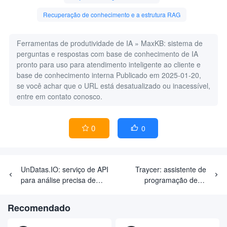
Recuperação de conhecimento e a estrutura RAG
Ferramentas de produtividade de IA
»
MaxKB: sistema de
perguntas e respostas com base de conhecimento de IA
pronto para uso para atendimento inteligente ao cliente e
base de conhecimento interna
Publicado em 2025-01-20,
se você achar que o URL está desatualizado ou inacessível,
entre em contato conosco.
0
0


UnDatas.IO: serviço de API
Traycer: assistente de
para análise precisa de
programação de IA
vários tipos de dados não
específico para
estruturados (pago)
desenvolvedores com
Recomendado
planejamento de tarefas e
revisão de código em