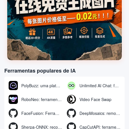
Ferramentas populares de IA
PolyBuzz: uma plataforma gratuita de bate-papo e interpretação de papéis para interagir com personagens de IA
Unlimited AI Chat: ferramenta gratuita e ilimitada de bate-papo com IA
RoboNeo: ferramenta de IA para gerar e editar vídeos e imagens via chat
Video Face Swap
FaceFusion: Ferramenta de aprimoramento de troca de rosto em vídeo | Movimentos de boca em vídeo com sincronização de voz
DeepMosaics: remoção automática de mosaicos ou adição de mosaicos a imagens e vídeos
Sherpa-ONNX: reconhecimento e síntese de fala off-line com o ONNXRuntime
CapCutAPI: ferramenta de código aberto para controle automatizado de clipes de vídeo CapCut