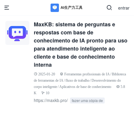
entrar
MaxKB: sistema de perguntas e
respostas com base de
conhecimento de IA pronto para uso
para atendimento inteligente ao
cliente e base de conhecimento
interna
2025-01-20
Ferramentas profissionais de IA
/
Biblioteca
de ferramentas de IA
/
fluxo de trabalho
/
Desenvolvimento do
corpo inteligente
/
Aplicativos de base de conhecimento
5.8
K
10
https://maxkb.pro/
fazer uma cópia de