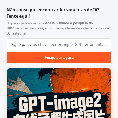
智能体技能（Skill）指令集
能、零依赖 VPN 代理网关工
合，专为顶级学术期刊（如
具，专为 Linux 服务器环境
Não consegue encontrar ferramentas de IA?
Nature、Science、Cell 等）
（如 VPS）设计。它完全采用
Tente aqui!
的论文撰写与发表流程设计。
纯 Python 标准库编写，用户
该工具集以智能体插...
无需安装...
Digite as palavras-chave.
Acessibilidade à pesquisa do
Bing
Ferramentas de IA, encontre rapidamente as ferramentas de
IA neste site.
Pesquisar agora