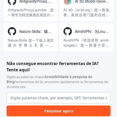
AntigravityProxyLauncher：免TUN全局代理使用Antigravity IDE
AI 3D Model Generator：通过文本和图像快速生成3D模型的在线工具
频生成于一体的“全模态”大模
一站式、开箱即用的视觉内容
型能力。平台的核心产品矩阵
生成解决方案。网站的核心优
AntigravityProxyLauncher 是
AI 3D（ai-3d.org）是一款免
包括主打自动化工作流的
势在于其强大的多模型聚合能
一款专为特定桌面应用设计的
费、高效且零门槛的在线AI
Agnes...
力：不仅支持用户...
工程级透明 SOCKS5 代理注
3D模型生成平台。网站底层集
入工具，现已支持 macOS 与
成了腾讯Hunyuan 3D和字节跳
Windows 平台。当用户使用桌
动Seed 3D两大行业领先的AI
Nature-Skills：辅助撰写学术论文和绘制科研图表的智能体插件
AimiliVPN：为Linux提供纯净出站家庭IP的VPN代理网关
面版 Gemini 客户端或
模型架构，致力于帮助用户无
Antigravity IDE ...
需掌握复杂的3D拓扑知识或昂
Nature-Skills 是一个由上海交
AimiliVPN（项目名称 aimili-
贵的专业软件，即可在...
通大学博士生袁一哲
vpngate）是一款基于官方
（Yuan1z0825）开发并开源的
VPNGate 开放协议的高性
智能体技能（Skill）指令集
能、零依赖 VPN 代理网关工
合，专为顶级学术期刊（如
具，专为 Linux 服务器环境
Não consegue encontrar ferramentas de IA?
Nature、Science、Cell 等）
（如 VPS）设计。它完全采用
Tente aqui!
的论文撰写与发表流程设计。
纯 Python 标准库编写，用户
该工具集以智能体插...
无需安装...
Digite as palavras-chave.
Acessibilidade à pesquisa do
Bing
Ferramentas de IA, encontre rapidamente as ferramentas de
IA neste site.
Pesquisar agora