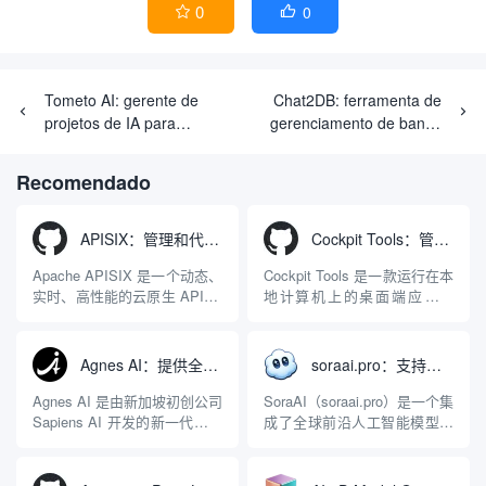
0
0


Tometo AI: gerente de
Chat2DB: ferramenta de
projetos de IA para
gerenciamento de banco
atribuição automatizada de
de dados para SQL
tarefas e gerenciamento de
inteligente e geração de
Recomendado
cronograma
relatórios de dados
APISIX：管理和代理API及大模型流量的高性能网关
Cockpit Tools：管理多个AI编程IDE账号与配置多开独立实例的本地桌面应用
Apache APISIX 是一个动态、
Cockpit Tools 是一款运行在本
实时、高性能的云原生 API 网
地计算机上的桌面端应用程
关，同时具备强大的 AI 网关
序，专为集中管理多种 AI 集
能力。它基于 NGINX 和
成开发环境（IDE）和智能编
LuaJIT 构建，并在 2019 年作
程助手的账号与运行环境而设
Agnes AI：提供全模态模型免费API、支持图文视频生成与复杂工程执行的智能体平台
soraai.pro：支持多模型文字转视频和图像生成的在线创作工具
为顶级开源项目捐赠给
计。它目前支持包括
Apache 软件基金会。APISIX
Antigravity IDE、Codex、
Agnes AI 是由新加坡初创公司
SoraAI（soraai.pro）是一个集
彻底摒...
GitHub Copilo...
Sapiens AI 开发的新一代多模
成了全球前沿人工智能模型的
态大模型与智能应用生态系
在线视频与图像生成工作站。
统。它突破了单一文本聊天的
平台致力于为数字内容创作
限制，提供集文本、图像、视
者、营销人员及广大用户提供