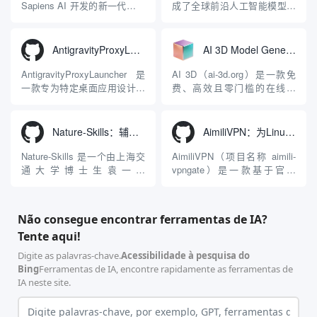
彻底摒...
GitHub Copilo...
Sapiens AI 开发的新一代多模
成了全球前沿人工智能模型的
态大模型与智能应用生态系
在线视频与图像生成工作站。
统。它突破了单一文本聊天的
平台致力于为数字内容创作
限制，提供集文本、图像、视
者、营销人员及广大用户提供
AntigravityProxyLauncher：免TUN全局代理使用Antigravity IDE
AI 3D Model Generator：通过文本和图像快速生成3D模型的在线工具
频生成于一体的“全模态”大模
一站式、开箱即用的视觉内容
型能力。平台的核心产品矩阵
生成解决方案。网站的核心优
AntigravityProxyLauncher 是
AI 3D（ai-3d.org）是一款免
包括主打自动化工作流的
势在于其强大的多模型聚合能
一款专为特定桌面应用设计的
费、高效且零门槛的在线AI
Agnes...
力：不仅支持用户...
工程级透明 SOCKS5 代理注
3D模型生成平台。网站底层集
入工具，现已支持 macOS 与
成了腾讯Hunyuan 3D和字节跳
Windows 平台。当用户使用桌
动Seed 3D两大行业领先的AI
Nature-Skills：辅助撰写学术论文和绘制科研图表的智能体插件
AimiliVPN：为Linux提供纯净出站家庭IP的VPN代理网关
面版 Gemini 客户端或
模型架构，致力于帮助用户无
Antigravity IDE ...
需掌握复杂的3D拓扑知识或昂
Nature-Skills 是一个由上海交
AimiliVPN（项目名称 aimili-
贵的专业软件，即可在...
通大学博士生袁一哲
vpngate）是一款基于官方
（Yuan1z0825）开发并开源的
VPNGate 开放协议的高性
智能体技能（Skill）指令集
能、零依赖 VPN 代理网关工
合，专为顶级学术期刊（如
具，专为 Linux 服务器环境
Não consegue encontrar ferramentas de IA?
Nature、Science、Cell 等）
（如 VPS）设计。它完全采用
Tente aqui!
的论文撰写与发表流程设计。
纯 Python 标准库编写，用户
该工具集以智能体插...
无需安装...
Digite as palavras-chave.
Acessibilidade à pesquisa do
Bing
Ferramentas de IA, encontre rapidamente as ferramentas de
IA neste site.