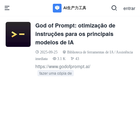
entrar
God of Prompt: otimização de
instruções para os principais
modelos de IA
2025-09-25
Biblioteca de ferramentas de IA
/
Assistência
imediata
3.1 K
43
https://www.godofprompt.ai/
fazer uma cópia de