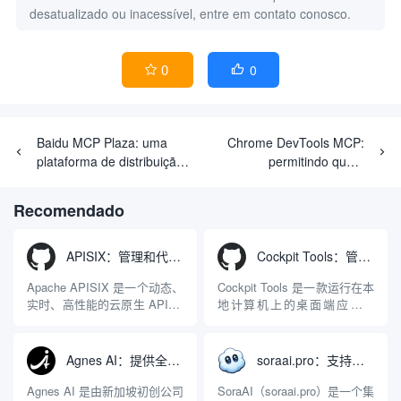
desatualizado ou inacessível, entre em contato conosco.
0
0


Baidu MCP Plaza: uma
Chrome DevTools MCP:
plataforma de distribuição
permitindo que a
que conecta aplicativos de
inteligência artificial
IA ao tráfego de pesquisa
controle e detecte o
Recomendado
do Baidu
navegador Chrome
APISIX：管理和代理API及大模型流量的高性能网关
Cockpit Tools：管理多个AI编程IDE账号与配置多开独立实例的本地桌面应用
Apache APISIX 是一个动态、
Cockpit Tools 是一款运行在本
实时、高性能的云原生 API 网
地计算机上的桌面端应用程
关，同时具备强大的 AI 网关
序，专为集中管理多种 AI 集
能力。它基于 NGINX 和
成开发环境（IDE）和智能编
LuaJIT 构建，并在 2019 年作
程助手的账号与运行环境而设
Agnes AI：提供全模态模型免费API、支持图文视频生成与复杂工程执行的智能体平台
soraai.pro：支持多模型文字转视频和图像生成的在线创作工具
为顶级开源项目捐赠给
计。它目前支持包括
Apache 软件基金会。APISIX
Antigravity IDE、Codex、
Agnes AI 是由新加坡初创公司
SoraAI（soraai.pro）是一个集