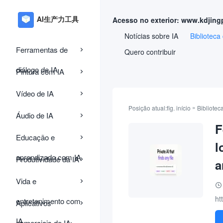
Acesso no exterior: www.kdjing
Notícias sobre IA
Biblioteca
Ferramentas de
Quero contribuir
diálogo de IA
Pintura com IA
Vídeo de IA
»
Posição atual:
fig. início
Bibliotec
Áudio de IA
F
Educação e
l
aprendizado com IA
Produtividade da IA
a
Vida e
ht
entretenimento com
Aplicativos
IA
comerciais de IA