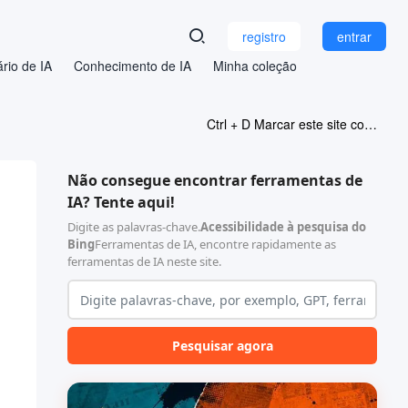
registro
entrar
rio de IA
Conhecimento de IA
Minha coleção
Ctrl + D Marcar este site como favorito
Não consegue encontrar ferramentas de
IA? Tente aqui!
Digite as palavras-chave.
Acessibilidade à pesquisa do
Bing
Ferramentas de IA, encontre rapidamente as
ferramentas de IA neste site.
Pesquisar agora