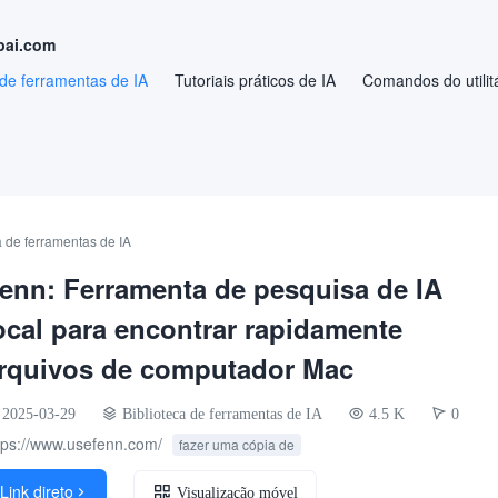
pai.com
 de ferramentas de IA
Tutoriais práticos de IA
Comandos do utilitá
a de ferramentas de IA
enn: Ferramenta de pesquisa de IA
ocal para encontrar rapidamente
rquivos de computador Mac
2025-03-29
Biblioteca de ferramentas de IA
4.5 K
0
tps://www.usefenn.com/
fazer uma cópia de
Link direto

Visualização móvel