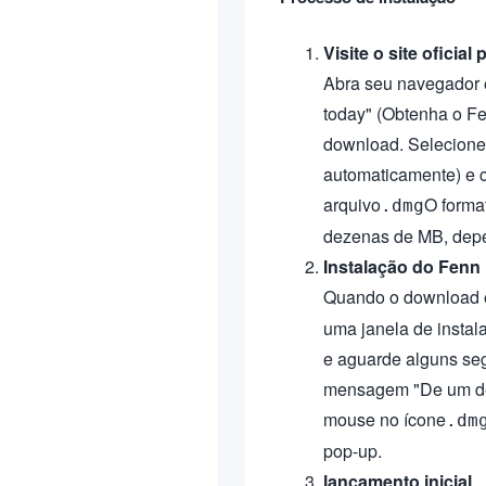
Visite o site oficia
Abra seu navegador e
today" (Obtenha o Fen
download. Selecione
automaticamente) e 
arquivo
O forma
.dmg
dezenas de MB, dep
Instalação do Fenn
Quando o download e
uma janela de instal
e aguarde alguns seg
mensagem "De um des
mouse no ícone
.dm
pop-up.
lançamento inicial