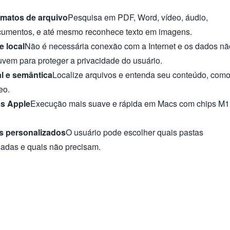
rmatos de arquivo
Pesquisa em PDF, Word, vídeo, áudio,
cumentos, e até mesmo reconhece texto em imagens.
e local
Não é necessária conexão com a Internet e os dados nã
vem para proteger a privacidade do usuário.
l e semântica
Localize arquivos e entenda seu conteúdo, com
eo.
ps Apple
Execução mais suave e rápida em Macs com chips M1
es personalizados
O usuário pode escolher quais pastas
sadas e quais não precisam.