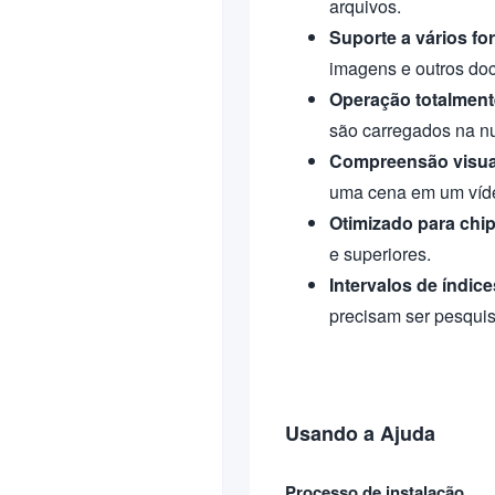
arquivos.
Suporte a vários fo
imagens e outros do
Operação totalment
são carregados na nu
Compreensão visua
uma cena em um víd
Otimizado para chi
e superiores.
Intervalos de índic
precisam ser pesqui
Usando a Ajuda
Processo de instalação