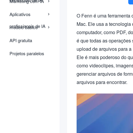
Marketing com IA
Aplicativos
O Fenn é uma ferramenta d
Mac. Ele usa a tecnologia
profissionais de IA
modelo básico
computador, como PDF, doc
API gratuita
é que todas as operações s
upload de arquivos para a 
Projetos paralelos
Ele é mais poderoso do que
como videoclipes, imagens
gerenciar arquivos de form
arquivos para encontrar.