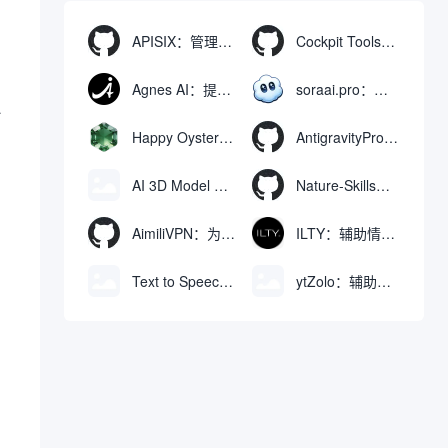
APISIX：管理和代理API及大模型流量的高性能网关
Cockpit Tools：管理多个AI编程IDE账号与配置多开独立实例的本地桌面应用
Agnes AI：提供全模态模型免费API、支持图文视频生成与复杂工程执行的智能体平台
soraai.pro：支持多模型文字转视频和图像生成的在线创作工具
a
Happy Oyster AI：生成可交互式3D虚拟世界与视频的大模型
AntigravityProxyLauncher：免TUN全局代理使用Antigravity IDE
AI 3D Model Generator：通过文本和图像快速生成3D模型的在线工具
Nature-Skills：辅助撰写学术论文和绘制科研图表的智能体插件
AimiliVPN：为Linux提供纯净出站家庭IP的VPN代理网关
ILTY：辅助情绪疏导与提供行动建议的AI陪伴工具
Text to Speech AI：支持多说话人与情感控制的文字转语音工具
ytZolo：辅助创建和优化YouTube视频内容的生成工具