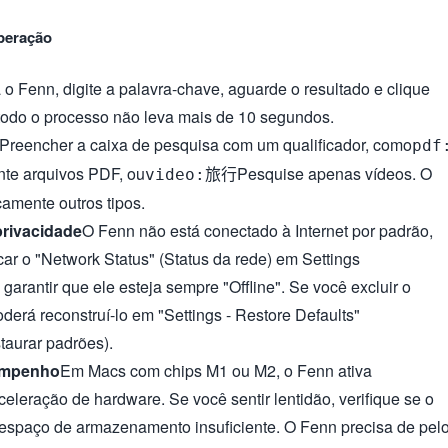
peração
 o Fenn, digite a palavra-chave, aguarde o resultado e clique
; todo o processo não leva mais de 10 segundos.
Preencher a caixa de pesquisa com um qualificador, como
pdf
te arquivos PDF, ou
Pesquise apenas vídeos. O
video:旅行
icamente outros tipos.
rivacidade
O Fenn não está conectado à Internet por padrão,
car o "Network Status" (Status da rede) em Settings
garantir que ele esteja sempre "Offline". Se você excluir o
derá reconstruí-lo em "Settings - Restore Defaults"
taurar padrões).
empenho
Em Macs com chips M1 ou M2, o Fenn ativa
eleração de hardware. Se você sentir lentidão, verifique se o
espaço de armazenamento insuficiente. O Fenn precisa de pel