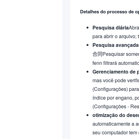
Detalhes do processo de o
Pesquisa diária
Abra
para abrir o arquivo
Pesquisa avançada
Pesquisar somen
合同
fenn filtrará automat
Gerenciamento de p
mas você pode verifi
(Configurações) para 
índice por engano, po
(Configurações - Res
otimização do des
automaticamente a ac
seu computador tem 