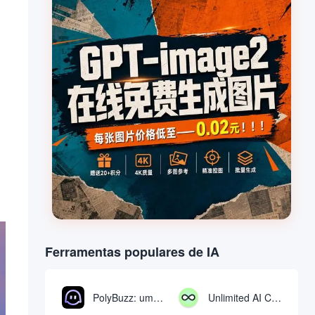
Ferramentas populares de IA
PolyBuzz: uma plataforma gratuita de bate-papo e interpretação de papéis para interagir com personagens de IA
Unlimited AI Chat: ferramenta gratuita e ilimitada de bate-papo com IA