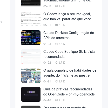
automaticamente um nome de
domínio para implantar o projeto,
05-03
1.2 K
o desenvolvimento totalmente
O Codex lança o recurso /goal,
automatizado finalmente chegou,
que não vai parar até que você
em nome da empresa de
o
atinja sua meta
05-01
desenvolvimento, para reduzir um
2.0 K
grande número de
Claude Desktop Configuração de
o
APIs de terceiros
04-23
2.3 K
Claude Code Boutique Skills Lista
recomendada
04-22
1.7 K
O guia completo de habilidades de
agente: do iniciante ao mestre
04-21
1.7 K
Guia de práticas recomendadas
do OpenCode + oh-my-opencode
04-18
1.5 K
Desconstrução profunda do