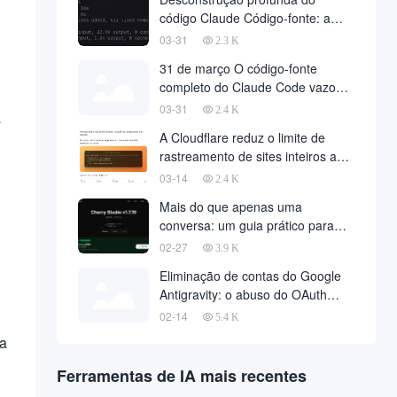
código Claude Código-fonte: a
filosofia da arquitetura de agentes
03-31
2.3 K
por trás de 510.000 linhas de
31 de março O código-fonte
código
completo do Claude Code vazou,
510.000 linhas de código principal
03-31
2.4 K
a
foram baixadas na Web
A Cloudflare reduz o limite de
rastreamento de sites inteiros a
zero com uma única solicitação de
03-14
2.4 K
API
Mais do que apenas uma
conversa: um guia prático para
implantar o OpenClaw no Cherry
02-27
3.9 K
Studio com um clique
Eliminação de contas do Google
Antigravity: o abuso do OAuth
desencadeia uma onda de
02-14
5.4 K
banimento maciço e métodos de
la
recuperação de contas
Ferramentas de IA mais recentes