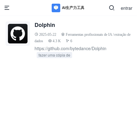
entrar
Dolphin
2025-05-22
Ferramentas profissionais de IA
/
extração de
dados
4.3 K
6
https://github.com/bytedance/Dolphin
fazer uma cópia de