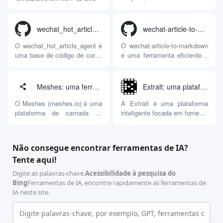
Agnes...
计的一站式开源 API 网关平
agregação de APIs de Modelo
台。随着大型语言模型（如
de Linguagem Grande (LLM) e
Claude、OpenAI、Gemini
de serviço de proxy de
wechat_hot_article_agent: um corpo inteligente que coleta automaticamente os pontos de acesso e gera artigos do wechat
wechat-article-to-markdown: uma ferramenta que coleta automaticamente artigos do WeChat e os converte no formato Markdown
等）的广泛普及，企业团队或
balanceamento de carga
个人开发者在面对多种大模型
projetada para usuários
O wechat_hot_article_agent é
O wechat-article-to-markdown
订阅时，往往面临账号管理
individuais e
uma base de código de corpo
é uma ferramenta eficiente e
分...
desenvolvedores. Com a
inteligente de código aberto
profissional de captura e
proliferação de LLMs no
para automatizar o
formatação de informações
mercado, tornou-se um
processamento da produção
de páginas da Web, cujo
Meshes: uma ferramenta de camada de entrega para gerenciamento unificado de integração de SaaS e roteamento de incidentes
Extralt: uma plataforma de análise de IA para extração estruturada de dados de commodities de comércio eletrônico e inteligência de mercado na Web
desafio gerenciar com
de conteúdo de números
código-fonte é aberto pelo
eficiência as APIs e as várias
públicos do WeChat. A
desenvolvedor jackwener. O
O Meshes (meshes.io) é uma
A Extralt é uma plataforma
chaves de diversos
ferramenta automatiza o
projeto se concentra em
plataforma de camada de
inteligente focada em fornecer
fornecedores.
processo desde a descoberta
resolver os pontos
entrega de integração
inteligência de mercado de
de tópicos até a publicação
problemáticos ao lidar com
unificada e roteamento de
comércio eletrônico e
de artigos por meio da
artigos do WeChat,
eventos para produtos SaaS
extração estruturada de
Não consegue encontrar ferramentas de IA?
combinação de scripts
arquivamento de base de
e equipes de engenharia. No
dados de produtos. Como as
Tente aqui!
procedimentais e da API
conhecimento ou formatação
modelo de desenvolvimento
ferramentas tradicionais de
Large Language Model (LLM).
secundária, os usuários só
tradicional, fazer com que um
rastreamento da Web tendem
Digite as palavras-chave.
Acessibilidade à pesquisa do
Seu mecanismo de trabalho
precisam passar um simples
produto ofereça suporte à
a falhar devido a mudanças
Bing
Ferramentas de IA, encontre rapidamente as ferramentas de
principal consiste em três
comando de linha de
interface com vários sistemas
na estrutura do site, e a
IA neste site.
estágios: primeiro, por...
comando...
de negócios externos (por
extração pura de IA baseada
exemplo, HubSpot,
em grandes modelos de
Salesforce, Mailchimp etc.)
linguagem é lenta e cara, a