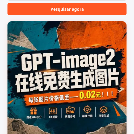
geralmente requer a...
Extralt oferece uma solução
inovadora. A plataforma
Pesquisar agora
utiliza IA na fase de
construção...