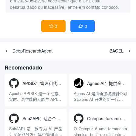
em 2025-05-22, se você achar que o URL está
desatualizado ou inacessível, entre em contato conosco.
0
0


DeepResearchAgent
BAGEL
Recomendado
APISIX：管理和代理API及大模型流量的高性能网关
Agnes AI：提供全模态模型免费API、支持图文视频生成与复杂工程执行的智能体平台
Apache APISIX 是一个动态、
Agnes AI 是由新加坡初创公司
实时、高性能的云原生 API 网
Sapiens AI 开发的新一代多模
关，同时具备强大的 AI 网关
态大模型与智能应用生态系
能力。它基于 NGINX 和
统。它突破了单一文本聊天的
LuaJIT 构建，并在 2019 年作
限制，提供集文本、图像、视
Sub2API：适合个人接入和管理多个大模型API中转服务
Octopus: ferramenta de agente pessoal para gerenciar e distribuir APIs de modelo de linguagem grande e multicanal
为顶级开源项目捐赠给
频生成于一体的“全模态”大模
Apache 软件基金会。APISIX
型能力。平台的核心产品矩阵
Sub2API 是一款专为 AI 产品
O Octopus é uma ferramenta
彻底摒...
包括主打自动化工作流的
订阅配额分发和集中管理而设
simples, bonita e eficiente de