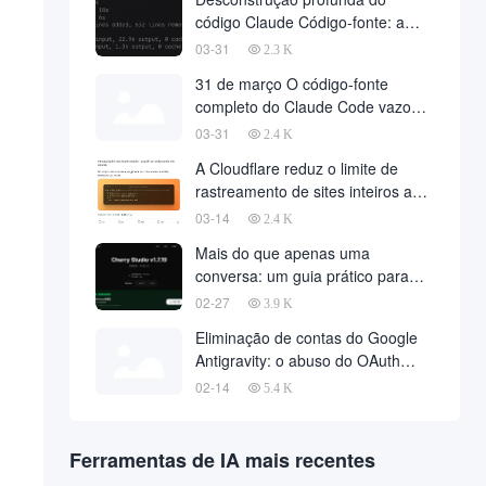
código Claude Código-fonte: a
filosofia da arquitetura de agentes
03-31
2.3 K
por trás de 510.000 linhas de
31 de março O código-fonte
código
completo do Claude Code vazou,
510.000 linhas de código principal
03-31
2.4 K
foram baixadas na Web
A Cloudflare reduz o limite de
rastreamento de sites inteiros a
zero com uma única solicitação de
03-14
2.4 K
API
Mais do que apenas uma
conversa: um guia prático para
implantar o OpenClaw no Cherry
02-27
3.9 K
Studio com um clique
Eliminação de contas do Google
Antigravity: o abuso do OAuth
desencadeia uma onda de
02-14
5.4 K
banimento maciço e métodos de
recuperação de contas
Ferramentas de IA mais recentes