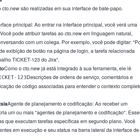
 cto.new são realizadas em sua interface de bate-papo.
erface principal: Ao entrar na interface principal, você verá uma
 Você pode atribuir tarefas ao cto.new em linguagem natural,
nversando com um colega. Por exemplo, você pode digitar: "P
o de exibição de botão na página de login, a tarefa relacionada
balho TICKET-123 do Jira".
to
Como o cto.new já está integrado à sua ferramenta, ele lê
Descrições de ordens de serviço, comentários e
ICKET-123
icação de código associadas para entender o contexto complet
tsia
Agente de planejamento e codificação: Ao receber um
ria um ou mais "agentes de planejamento e codificação". Esse
as que executam tarefas específicas em segundo plano. Você
entes em execução e seu status na barra lateral da interface de