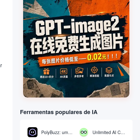
r
Ferramentas populares de IA
PolyBuzz: uma plataforma gratuita de bate-papo e interpretação de papéis para interagir com personagens de IA
Unlimited AI Chat: ferramenta gratuita e ilimitada de bate-papo com IA