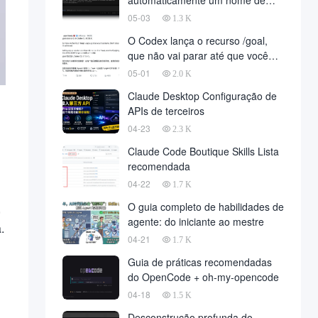
automaticamente um nome de
domínio para implantar o projeto,
05-03
1.3 K
o desenvolvimento totalmente
O Codex lança o recurso /goal,
automatizado finalmente chegou,
que não vai parar até que você
em nome da empresa de
atinja sua meta
05-01
desenvolvimento, para reduzir um
2.0 K
grande número de
Claude Desktop Configuração de
APIs de terceiros
04-23
2.3 K
Claude Code Boutique Skills Lista
recomendada
04-22
1.7 K
O guia completo de habilidades de
,
agente: do iniciante ao mestre
.
04-21
1.7 K
Guia de práticas recomendadas
do OpenCode + oh-my-opencode
04-18
1.5 K
Desconstrução profunda do