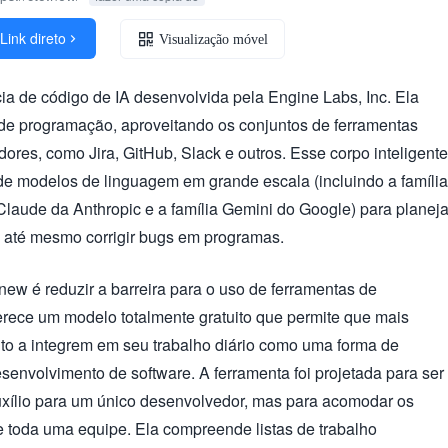
Link direto

Visualização móvel
ia de código de IA desenvolvida pela Engine Labs, Inc. Ela
 de programação, aproveitando os conjuntos de ferramentas
ores, como Jira, GitHub, Slack e outros. Esse corpo inteligente
e modelos de linguagem em grande escala (incluindo a família
Claude da Anthropic e a família Gemini do Google) para planeja
e até mesmo corrigir bugs em programas.
.new é reduzir a barreira para o uso de ferramentas de
erece um modelo totalmente gratuito que permite que mais
o a integrem em seu trabalho diário como uma forma de
esenvolvimento de software. A ferramenta foi projetada para ser
xílio para um único desenvolvedor, mas para acomodar os
e toda uma equipe. Ela compreende listas de trabalho