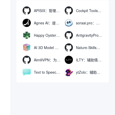
APISIX：管理和代理API及大模型流量的高性能网关
Cockpit Tools：管理多个AI编程IDE账号与配置多开独立实例的本地桌面应用
Agnes AI：提供全模态模型免费API、支持图文视频生成与复杂工程执行的智能体平台
soraai.pro：支持多模型文字转视频和图像生成的在线创作工具
Happy Oyster AI：生成可交互式3D虚拟世界与视频的大模型
AntigravityProxyLauncher：免TUN全局代理使用Antigravity IDE
AI 3D Model Generator：通过文本和图像快速生成3D模型的在线工具
Nature-Skills：辅助撰写学术论文和绘制科研图表的智能体插件
AimiliVPN：为Linux提供纯净出站家庭IP的VPN代理网关
ILTY：辅助情绪疏导与提供行动建议的AI陪伴工具
Text to Speech AI：支持多说话人与情感控制的文字转语音工具
ytZolo：辅助创建和优化YouTube视频内容的生成工具