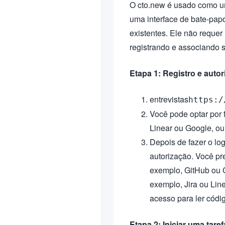
O cto.new é usado como um
uma interface de bate-pap
existentes. Ele não requer
registrando e associando 
Etapa 1: Registro e auto
entrevistas
https:/
Você pode optar por 
Linear ou Google, ou
Depois de fazer o log
autorização. Você pre
exemplo, GitHub ou G
exemplo, Jira ou Lin
acesso para ler códig
Etapa 2: Iniciar uma taref