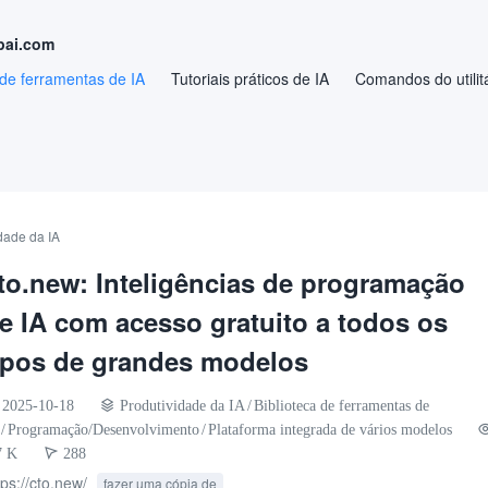
pai.com
 de ferramentas de IA
Tutoriais práticos de IA
Comandos do utilitá
dade da IA
to.new: Inteligências de programação
e IA com acesso gratuito a todos os
ipos de grandes modelos
2025-10-18
Produtividade da IA
/
Biblioteca de ferramentas de
/
Programação/Desenvolvimento
/
Plataforma integrada de vários modelos
7 K
288
tps://cto.new/
fazer uma cópia de