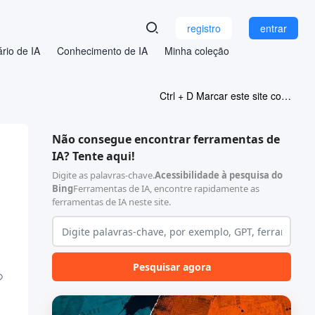
registro
entrar
rio de IA
Conhecimento de IA
Minha coleção
Ctrl + D Marcar este site como favorito
Não consegue encontrar ferramentas de
IA? Tente aqui!
Digite as palavras-chave.
Acessibilidade à pesquisa do
Bing
Ferramentas de IA, encontre rapidamente as
ferramentas de IA neste site.
Pesquisar agora