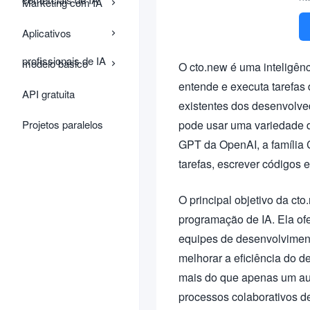
Marketing com IA
Aplicativos
profissionais de IA
modelo básico
O cto.new é uma inteligênc
entende e executa tarefas
API gratuita
existentes dos desenvolved
Projetos paralelos
pode usar uma variedade d
GPT da OpenAI, a família 
tarefas, escrever códigos 
O principal objetivo da cto
programação de IA. Ela of
equipes de desenvolviment
melhorar a eficiência do d
mais do que apenas um au
processos colaborativos d