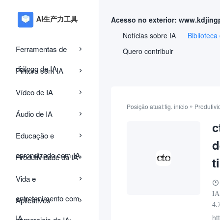
Acesso no exterior: www.kdjing
Notícias sobre IA
Biblioteca
Ferramentas de
Quero contribuir
diálogo de IA
Pintura com IA
Vídeo de IA
»
Posição atual:
fig. início
Produtivi
Áudio de IA
c
Educação e
d
aprendizado com IA
Produtividade da IA
t
Vida e
IA
entretenimento com
Aplicativos
4.
IA
ht
comerciais de IA