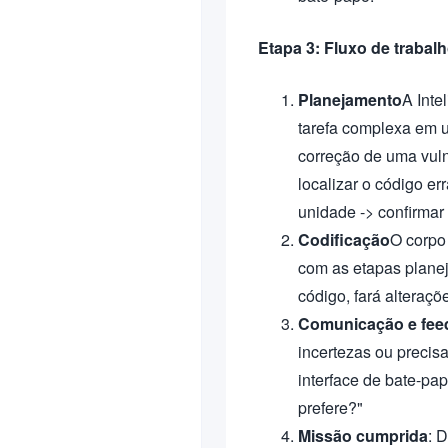
Etapa 3: Fluxo de trabalh
Planejamento
A Inte
tarefa complexa em 
correção de uma vuln
localizar o código er
unidade -> confirmar
Codificação
O corpo
com as etapas planej
código, fará alteraçõ
Comunicação e fee
incertezas ou precis
interface de bate-pa
prefere?"
Missão cumprida
: 