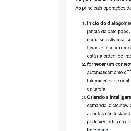
As principais operações do
Início do diálogo
Int
janela de bate-papo.
como se estivesse co
favor, corrija um err
está na ordem de tra
fornecer um contex
automaticamente o
T
informações de ramif
da tarefa.
Criando a Intelligen
comando, o cto.new c
agentes são instânci
pode ver todos os ag
bate-papo.