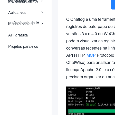
Marketing com IA
Aplicativos
O Chatlog é uma ferrament
profissionais de IA
modelo básico
registros de bate-papo do
versões 3.x e 4.0 do WeC
API gratuita
podem visualizar os regist
Projetos paralelos
conversas recentes na lin
API HTTP.
MCP
Protocolo 
ChatWise) para analisar r
licença Apache-2.0, e o có
precisam organizar ou ana