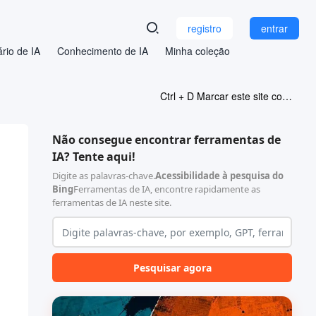
registro
entrar
rio de IA
Conhecimento de IA
Minha coleção
Ctrl + D Marcar este site como favorito
Não consegue encontrar ferramentas de
IA? Tente aqui!
Digite as palavras-chave.
Acessibilidade à pesquisa do
Bing
Ferramentas de IA, encontre rapidamente as
ferramentas de IA neste site.
Pesquisar agora