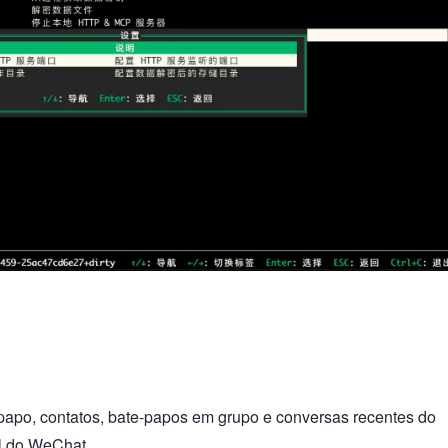
-papo, contatos, bate-papos em grupo e conversas recentes do
l do WeChat.