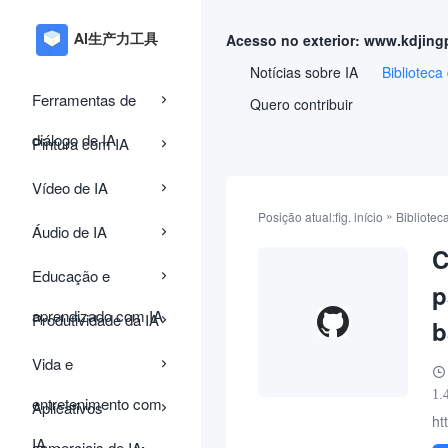
Acesso no exterior: www.kdjing
Notícias sobre IA
Biblioteca
Ferramentas de
Quero contribuir
diálogo de IA
Pintura com IA
Vídeo de IA
»
Posição atual:
fig. início
Bibliotec
Áudio de IA
C
Educação e
p
aprendizado com IA
Produtividade da IA
b
Vida e
1.
entretenimento com
Aplicativos
ht
IA
comerciais de IA