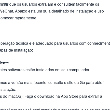
rmitir que os usuários extraiam e consultem facilmente os
 WeChat. Abaixo está um guia detalhado de instalação e uso
 começar rapidamente.
operação técnica e é adequado para usuários com conhecimen
tapas de instalação:
iente
intes softwares estão instalados em seu computador:
s a versão mais recente; consulte o site da Go para obter
nstalação.
s do macOS): Faça o download na App Store para extrair a
t
Verifique se você está instalado e conectado, e se os registros