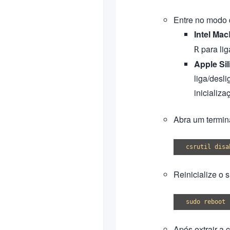
Entre no modo 
Intel Mac
para lig
R
Apple Si
liga/desl
inicializa
Abra um termina
Reinicialize o 
Após extrair a 