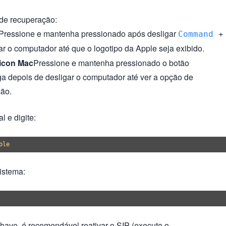
de recuperação:
Pressione e mantenha pressionado após desligar
Command
+
ar o computador até que o logotipo da Apple seja exibido.
licon Mac
Pressione e mantenha pressionado o botão
iga depois de desligar o computador até ver a opção de
ção.
l e digite:
sistema:
chave, é recomendável reativar o SIP (execute o