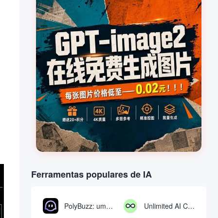
Ferramentas populares de IA
PolyBuzz: uma plataforma gratuita de bate-papo e interpretação de papéis para interagir com personagens de IA
Unlimited AI Chat: ferramenta gratuita e ilimitada de bate-papo com IA