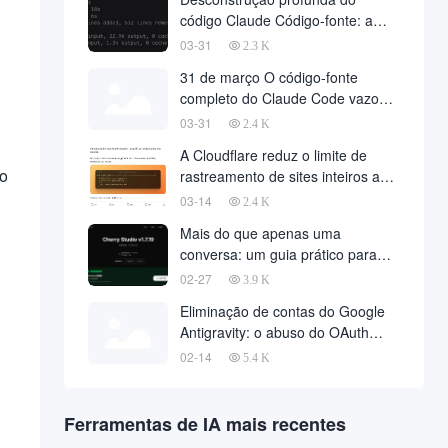
código Claude Código-fonte: a
filosofia da arquitetura de agentes
03-31
2.3 K
por trás de 510.000 linhas de
31 de março O código-fonte
código
completo do Claude Code vazou,
510.000 linhas de código principal
03-31
2.4 K
foram baixadas na Web
A Cloudflare reduz o limite de
to
rastreamento de sites inteiros a
zero com uma única solicitação de
03-14
2.4 K
API
Mais do que apenas uma
conversa: um guia prático para
implantar o OpenClaw no Cherry
02-27
3.9 K
Studio com um clique
Eliminação de contas do Google
Antigravity: o abuso do OAuth
desencadeia uma onda de
02-14
5.4 K
banimento maciço e métodos de
recuperação de contas
Ferramentas de IA mais recentes