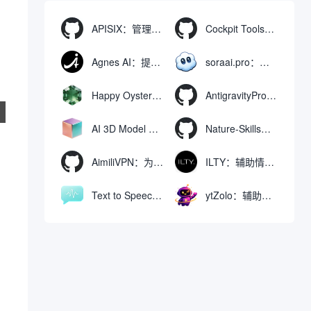
APISIX：管理和代理API及大模型流量的高性能网关
Cockpit Tools：管理多个AI编程IDE账号与配置多开独立实例的本地桌面应用
Agnes AI：提供全模态模型免费API、支持图文视频生成与复杂工程执行的智能体平台
soraai.pro：支持多模型文字转视频和图像生成的在线创作工具
Happy Oyster AI：生成可交互式3D虚拟世界与视频的大模型
AntigravityProxyLauncher：免TUN全局代理使用Antigravity IDE
AI 3D Model Generator：通过文本和图像快速生成3D模型的在线工具
Nature-Skills：辅助撰写学术论文和绘制科研图表的智能体插件
AimiliVPN：为Linux提供纯净出站家庭IP的VPN代理网关
ILTY：辅助情绪疏导与提供行动建议的AI陪伴工具
Text to Speech AI：支持多说话人与情感控制的文字转语音工具
ytZolo：辅助创建和优化YouTube视频内容的生成工具