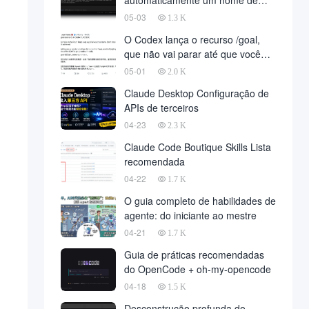
automaticamente um nome de
domínio para implantar o projeto,
05-03
1.3 K
o desenvolvimento totalmente
O Codex lança o recurso /goal,
automatizado finalmente chegou,
que não vai parar até que você
em nome da empresa de
atinja sua meta
05-01
desenvolvimento, para reduzir um
2.0 K
grande número de
Claude Desktop Configuração de
APIs de terceiros
04-23
2.3 K
Claude Code Boutique Skills Lista
recomendada
04-22
1.7 K
O guia completo de habilidades de
agente: do iniciante ao mestre
04-21
1.7 K
Guia de práticas recomendadas
do OpenCode + oh-my-opencode
04-18
1.5 K
Desconstrução profunda do