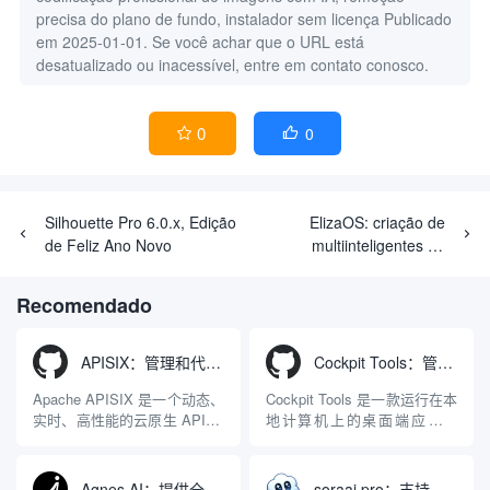
precisa do plano de fundo, instalador sem licença
Publicado
em 2025-01-01. Se você achar que o URL está
desatualizado ou inacessível, entre em contato conosco.
0
0


Silhouette Pro 6.0.x, Edição
ElizaOS: criação de
de Feliz Ano Novo
multiinteligentes de
execução autônoma, uma
estrutura de
Recomendado
desenvolvimento de corpo
inteligente de IA de código
aberto totalmente funcional
APISIX：管理和代理API及大模型流量的高性能网关
Cockpit Tools：管理多个AI编程IDE账号与配置多开独立实例的本地桌面应用
Apache APISIX 是一个动态、
Cockpit Tools 是一款运行在本
实时、高性能的云原生 API 网
地计算机上的桌面端应用程
关，同时具备强大的 AI 网关
序，专为集中管理多种 AI 集
能力。它基于 NGINX 和
成开发环境（IDE）和智能编
LuaJIT 构建，并在 2019 年作
程助手的账号与运行环境而设
Agnes AI：提供全模态模型免费API、支持图文视频生成与复杂工程执行的智能体平台
soraai.pro：支持多模型文字转视频和图像生成的在线创作工具