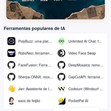
Ferramentas populares de IA
PolyBuzz: uma plataforma gratuita de bate-papo e interpretação de papéis para interagir com personagens de IA
Unlimited AI Chat: ferramenta gratuita e ilimitada de bate-papo com IA
RoboNeo: ferramenta de IA para gerar e editar vídeos e imagens via chat
Video Face Swap
FaceFusion: Ferramenta de aprimoramento de troca de rosto em vídeo | Movimentos de boca em vídeo com sincronização de voz
DeepMosaics: remoção automática de mosaicos ou adição de mosaicos a imagens e vídeos
Sherpa-ONNX: reconhecimento e síntese de fala off-line com o ONNXRuntime
CapCutAPI: ferramenta de código aberto para controle automatizado de clipes de vídeo CapCut
Jan: Assistente de IA off-line de código aberto, substituto do ChatGPT, executa modelos de IA locais ou se conecta à IA na nuvem
Codeium (Windsurf Editor): ferramenta gratuita de bate-papo e preenchimento de código de IA, o Windsurf escreve o código completo do projeto de forma conversacional
saco de feijão
PocketPal AI