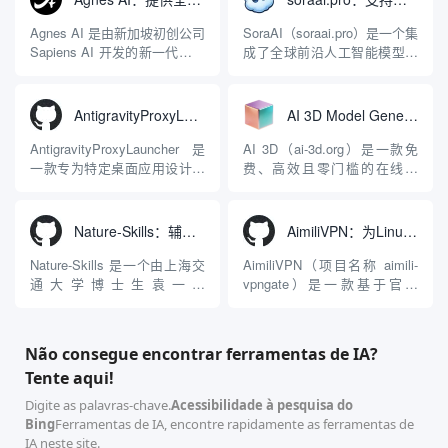
为顶级开源项目捐赠给
计。它目前支持包括
Apache 软件基金会。APISIX
Antigravity IDE、Codex、
Agnes AI 是由新加坡初创公司
SoraAI（soraai.pro）是一个集
彻底摒...
GitHub Copilo...
Sapiens AI 开发的新一代多模
成了全球前沿人工智能模型的
态大模型与智能应用生态系
在线视频与图像生成工作站。
统。它突破了单一文本聊天的
平台致力于为数字内容创作
限制，提供集文本、图像、视
者、营销人员及广大用户提供
AntigravityProxyLauncher：免TUN全局代理使用Antigravity IDE
AI 3D Model Generator：通过文本和图像快速生成3D模型的在线工具
频生成于一体的“全模态”大模
一站式、开箱即用的视觉内容
型能力。平台的核心产品矩阵
生成解决方案。网站的核心优
AntigravityProxyLauncher 是
AI 3D（ai-3d.org）是一款免
包括主打自动化工作流的
势在于其强大的多模型聚合能
一款专为特定桌面应用设计的
费、高效且零门槛的在线AI
Agnes...
力：不仅支持用户...
工程级透明 SOCKS5 代理注
3D模型生成平台。网站底层集
入工具，现已支持 macOS 与
成了腾讯Hunyuan 3D和字节跳
Windows 平台。当用户使用桌
动Seed 3D两大行业领先的AI
Nature-Skills：辅助撰写学术论文和绘制科研图表的智能体插件
AimiliVPN：为Linux提供纯净出站家庭IP的VPN代理网关
面版 Gemini 客户端或
模型架构，致力于帮助用户无
Antigravity IDE ...
需掌握复杂的3D拓扑知识或昂
Nature-Skills 是一个由上海交
AimiliVPN（项目名称 aimili-
贵的专业软件，即可在...
通大学博士生袁一哲
vpngate）是一款基于官方
（Yuan1z0825）开发并开源的
VPNGate 开放协议的高性
智能体技能（Skill）指令集
能、零依赖 VPN 代理网关工
合，专为顶级学术期刊（如
具，专为 Linux 服务器环境
Não consegue encontrar ferramentas de IA?
Nature、Science、Cell 等）
（如 VPS）设计。它完全采用
Tente aqui!
的论文撰写与发表流程设计。
纯 Python 标准库编写，用户
该工具集以智能体插...
无需安装...
Digite as palavras-chave.
Acessibilidade à pesquisa do
Bing
Ferramentas de IA, encontre rapidamente as ferramentas de
IA neste site.