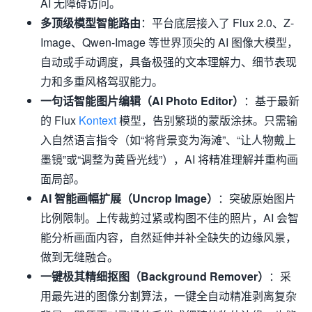
AI 无障碍访问。
多顶级模型智能路由
：平台底层接入了 Flux 2.0、Z-
Image、Qwen-Image 等世界顶尖的 AI 图像大模型，
自动或手动调度，具备极强的文本理解力、细节表现
力和多重风格驾驭能力。
一句话智能图片编辑（AI Photo Editor）
：基于最新
的 Flux
Kontext
模型，告别繁琐的蒙版涂抹。只需输
入自然语言指令（如“将背景变为海滩”、“让人物戴上
墨镜”或“调整为黄昏光线”），AI 将精准理解并重构画
面局部。
AI 智能画幅扩展（Uncrop Image）
：突破原始图片
比例限制。上传裁剪过紧或构图不佳的照片，AI 会智
能分析画面内容，自然延伸并补全缺失的边缘风景，
做到无缝融合。
一键极其精细抠图（Background Remover）
：采
用最先进的图像分割算法，一键全自动精准剥离复杂