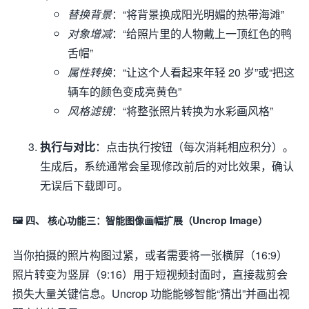
替换背景
：“将背景换成阳光明媚的热带海滩”
对象增减
：“给照片里的人物戴上一顶红色的鸭
舌帽”
属性转换
：“让这个人看起来年轻 20 岁”或“把这
辆车的颜色变成亮黄色”
风格滤镜
：“将整张照片转换为水彩画风格”
执行与对比
：点击执行按钮（每次消耗相应积分）。
生成后，系统通常会呈现修改前后的对比效果，确认
无误后下载即可。
🖼️ 四、 核心功能三：智能图像画幅扩展（Uncrop Image）
当你拍摄的照片构图过紧，或者需要将一张横屏（16:9）
照片转变为竖屏（9:16）用于短视频封面时，直接裁剪会
损失大量关键信息。Uncrop 功能能够智能“猜出”并画出视