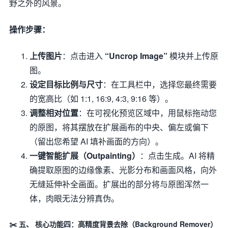
野之外的风景。
操作步骤：
上传图片
：点击进入
“Uncrop Image”
模块并上传原
图。
设定目标比例与尺寸
：在工具栏中，选择您最终需要
的宽高比（如 1:1, 16:9, 4:3, 9:16 等）。
调整相对位置
：在可视化预览区域中，用鼠标拖动您
的原图，将其摆放在扩展画布的中央、偏左或偏下
（留出您希望 AI 填补画面的方向）。
一键智能扩展（Outpainting）
：点击生成。AI 将精
确提取原图的边缘像素、光影分布和画面风格，向外
无缝延伸补全画面。扩展出的部分将与原图浑然一
体，肉眼无法分辨真伪。
✂️ 五、 核心功能四：高精度背景去除（Background Remover）