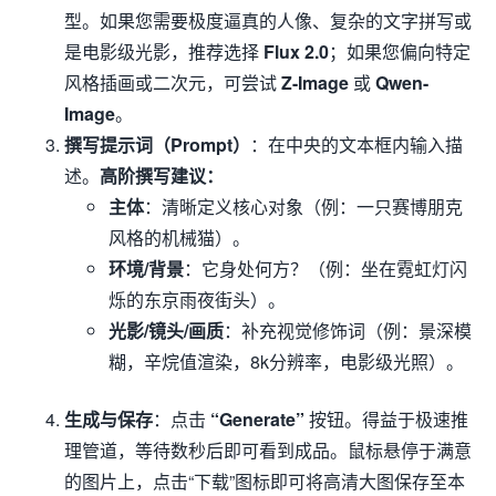
型。如果您需要极度逼真的人像、复杂的文字拼写或
是电影级光影，推荐选择
Flux 2.0
；如果您偏向特定
风格插画或二次元，可尝试
Z-Image
或
Qwen-
Image
。
撰写提示词（Prompt）
：在中央的文本框内输入描
述。
高阶撰写建议：
主体
：清晰定义核心对象（例：一只赛博朋克
风格的机械猫）。
环境/背景
：它身处何方？（例：坐在霓虹灯闪
烁的东京雨夜街头）。
光影/镜头/画质
：补充视觉修饰词（例：景深模
糊，辛烷值渲染，8k分辨率，电影级光照）。
生成与保存
：点击
“Generate”
按钮。得益于极速推
理管道，等待数秒后即可看到成品。鼠标悬停于满意
的图片上，点击“下载”图标即可将高清大图保存至本