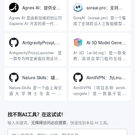
LuaJIT 构建，并在 2019 年作
程助手的账号与运行环境而设
Agnes AI：提供全模态模型免费API、支持图文视频生成与复杂工程执行的智能体平台
soraai.pro：支持多模型文字转视频和图像生成的在线创作工具
为顶级开源项目捐赠给
计。它目前支持包括
Apache 软件基金会。APISIX
Antigravity IDE、Codex、
Agnes AI 是由新加坡初创公司
SoraAI（soraai.pro）是一个集
彻底摒...
GitHub Copilo...
Sapiens AI 开发的新一代多模
成了全球前沿人工智能模型的
态大模型与智能应用生态系
在线视频与图像生成工作站。
统。它突破了单一文本聊天的
平台致力于为数字内容创作
限制，提供集文本、图像、视
者、营销人员及广大用户提供
AntigravityProxyLauncher：免TUN全局代理使用Antigravity IDE
AI 3D Model Generator：通过文本和图像快速生成3D模型的在线工具
频生成于一体的“全模态”大模
一站式、开箱即用的视觉内容
型能力。平台的核心产品矩阵
生成解决方案。网站的核心优
AntigravityProxyLauncher 是
AI 3D（ai-3d.org）是一款免
包括主打自动化工作流的
势在于其强大的多模型聚合能
一款专为特定桌面应用设计的
费、高效且零门槛的在线AI
Agnes...
力：不仅支持用户...
工程级透明 SOCKS5 代理注
3D模型生成平台。网站底层集
入工具，现已支持 macOS 与
成了腾讯Hunyuan 3D和字节跳
Windows 平台。当用户使用桌
动Seed 3D两大行业领先的AI
Nature-Skills：辅助撰写学术论文和绘制科研图表的智能体插件
AimiliVPN：为Linux提供纯净出站家庭IP的VPN代理网关
面版 Gemini 客户端或
模型架构，致力于帮助用户无
Antigravity IDE ...
需掌握复杂的3D拓扑知识或昂
Nature-Skills 是一个由上海交
AimiliVPN（项目名称 aimili-
贵的专业软件，即可在...
通大学博士生袁一哲
vpngate）是一款基于官方
（Yuan1z0825）开发并开源的
VPNGate 开放协议的高性
智能体技能（Skill）指令集
能、零依赖 VPN 代理网关工
合，专为顶级学术期刊（如
具，专为 Linux 服务器环境
找不到AI工具？在这试试！
Nature、Science、Cell 等）
（如 VPS）设计。它完全采用
的论文撰写与发表流程设计。
纯 Python 标准库编写，用户
输入关键词，
无障碍访问必应搜索
，快速找到本站 AI 工具。
该工具集以智能体插...
无需安装...