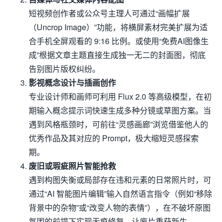
短视频创作者或公众号主理人可通过“画幅扩展
（Uncrop Image）”功能，将横屏素材完美扩展为适
合手机全屏观看的 9:16 比例。或使用“免费AI图像生
成”根据文章主题直接生成独一无二的封面图，彻底
告别图片版权纠纷。
影视概念设计与插画创作
专业设计师和画师可利用 Flux 2.0 等高级模型，在初
期输入概念提示词快速生成多种分镜或草图方案。当
遇到风格瓶颈时，可前往“灵感画廊”浏览借鉴他人的
优秀作品及其对应的 Prompt，极大缩短灵感探索
期。
废旧或瑕疵照片智能抢救
遇到构图失衡或局部存在违和元素的日常照片时，可
通过“AI 智能图片编辑”输入自然语言指令（例如“移除
背景中的杂物”或“改变人物的表情”），在不破坏原图
氛围的前提下实现无痕修复，让废片重获新生。