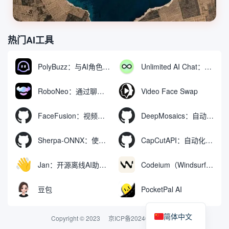
热门AI工具
PolyBuzz：与AI角色互动的免费聊天与角色扮演平台
Unlimited AI Chat：免费无限制的AI聊天工具
RoboNeo：通过聊天生成和编辑视频与图像的AI工具
Video Face Swap
FaceFusion：视频换脸增强工具|语音同步视频嘴型动作
DeepMosaics：自动去除图像和视频中的马赛克，或向其添加马赛克
Sherpa-ONNX：使用ONNXRuntime实现离线语音识别和合成
CapCutAPI：自动化控制CapCut视频剪辑的开源工具
Jan：开源离线AI助手，ChatGPT 替代品，运行本地AI模型或连接云端AI
Codeium（Windsurf Editor）：免费的AI代码补全与聊天工具，Windsurf以对话方式编写完整项目代码
豆包
PocketPal AI
简体中文
Copyright © 2023
京ICP备2024074324号-2