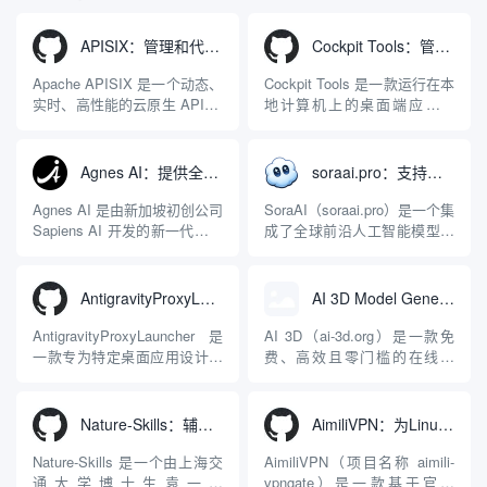
APISIX：管理和代理API及大模型流量的高性能网关
Cockpit Tools：管理多个AI编程IDE账号与配置多开独立实例的本地桌面应用
Apache APISIX 是一个动态、
Cockpit Tools 是一款运行在本
实时、高性能的云原生 API 网
地计算机上的桌面端应用程
关，同时具备强大的 AI 网关
序，专为集中管理多种 AI 集
能力。它基于 NGINX 和
成开发环境（IDE）和智能编
LuaJIT 构建，并在 2019 年作
程助手的账号与运行环境而设
Agnes AI：提供全模态模型免费API、支持图文视频生成与复杂工程执行的智能体平台
soraai.pro：支持多模型文字转视频和图像生成的在线创作工具
为顶级开源项目捐赠给
计。它目前支持包括
Apache 软件基金会。APISIX
Antigravity IDE、Codex、
Agnes AI 是由新加坡初创公司
SoraAI（soraai.pro）是一个集
彻底摒...
GitHub Copilo...
Sapiens AI 开发的新一代多模
成了全球前沿人工智能模型的
态大模型与智能应用生态系
在线视频与图像生成工作站。
统。它突破了单一文本聊天的
平台致力于为数字内容创作
限制，提供集文本、图像、视
者、营销人员及广大用户提供
AntigravityProxyLauncher：免TUN全局代理使用Antigravity IDE
AI 3D Model Generator：通过文本和图像快速生成3D模型的在线工具
频生成于一体的“全模态”大模
一站式、开箱即用的视觉内容
型能力。平台的核心产品矩阵
生成解决方案。网站的核心优
AntigravityProxyLauncher 是
AI 3D（ai-3d.org）是一款免
包括主打自动化工作流的
势在于其强大的多模型聚合能
一款专为特定桌面应用设计的
费、高效且零门槛的在线AI
Agnes...
力：不仅支持用户...
工程级透明 SOCKS5 代理注
3D模型生成平台。网站底层集
入工具，现已支持 macOS 与
成了腾讯Hunyuan 3D和字节跳
Windows 平台。当用户使用桌
动Seed 3D两大行业领先的AI
Nature-Skills：辅助撰写学术论文和绘制科研图表的智能体插件
AimiliVPN：为Linux提供纯净出站家庭IP的VPN代理网关
面版 Gemini 客户端或
模型架构，致力于帮助用户无
Antigravity IDE ...
需掌握复杂的3D拓扑知识或昂
Nature-Skills 是一个由上海交
AimiliVPN（项目名称 aimili-
贵的专业软件，即可在...
通大学博士生袁一哲
vpngate）是一款基于官方