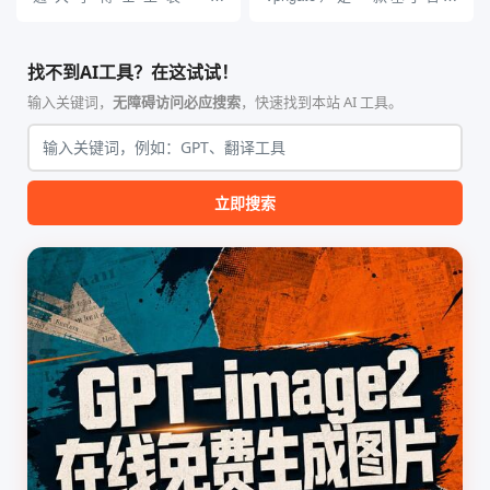
（Yuan1z0825）开发并开源的
VPNGate 开放协议的高性
智能体技能（Skill）指令集
能、零依赖 VPN 代理网关工
合，专为顶级学术期刊（如
具，专为 Linux 服务器环境
找不到AI工具？在这试试！
Nature、Science、Cell 等）
（如 VPS）设计。它完全采用
的论文撰写与发表流程设计。
纯 Python 标准库编写，用户
输入关键词，
无障碍访问必应搜索
，快速找到本站 AI 工具。
该工具集以智能体插...
无需安装...
立即搜索