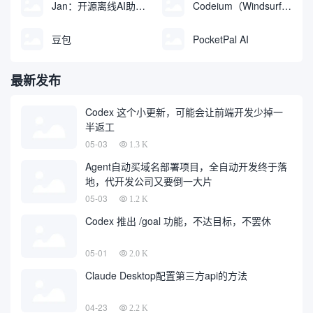
Jan：开源离线AI助手，ChatGPT 替代品，运行本地AI模型或连接云端AI
Codeium（Windsurf Editor）：免费的AI代码补全与聊天工具，Windsurf以对话方式编写完整项目代码
豆包
PocketPal AI
最新发布
Codex 这个小更新，可能会让前端开发少掉一
半返工
05-03
1.3 K
Agent自动买域名部署项目，全自动开发终于落
地，代开发公司又要倒一大片
05-03
1.2 K
Codex 推出 /goal 功能，不达目标，不罢休
05-01
2.0 K
Claude Desktop配置第三方api的方法
04-23
2.2 K