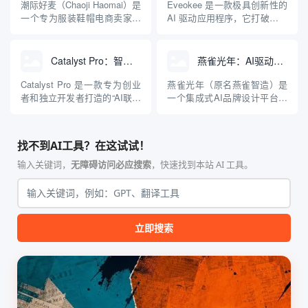
人工智能技术，直接接入现有
需输入一段文字描述或具体的
潮际好麦（Chaoji Haomai）是
Eveokee 是一款极具创新性的
的数据源（如 PostHog, Mi...
歌词，就能生成一首完整的歌
一个专为服装鞋帽电商卖家设
AI 驱动应用程序，它打破了传
曲。这不仅包括背...
计的AI视觉内容创作平台。它
统日记仅限于文字记录的界
从根本上解决了传统电商摄影
限。该平台的核心理念是“将你
中“模特贵、拍摄慢、修图难”
的日记变成声音”，利用人工智
Catalyst Pro：智能商业创意验证与AI联合创始人，模拟投资人视角评估创业点子，生成可行性分析报告
燕雀光年：AI驱动的品牌设计与LOGO生成工具
的核心痛点。该平台利用
能技术分析用户输入的文字内
AIGC（人工智能生成内容）技
容和潜在情绪，自动谱写并生
Catalyst Pro 是一款专为创业
燕雀光年（原名燕雀智造）是
术，让用户无需聘请真实模特
成一首独一无二的歌曲。用户
者和独立开发者打造的“AI联合
一个集成式AI品牌设计平台，
或租赁摄影棚，...
不再仅仅是通过阅...
创始人”工具，旨在解决创业初
其核心功能是为用户提供快
期“想法很多，但不知道哪个靠
速、便捷的在线LOGO设计服
谱”的痛点。该平台利用先进的
务。用户无需下载任何软件，
找不到AI工具？在这试试！
人工智能模型，模拟现实世界
就可以直接在网站上制作适用
中的专家顾问团（包括天使投
于公司、品牌或个人的
输入关键词，
无障碍访问必应搜索
，快速找到本站 AI 工具。
资人、产品经理、市场策略师
LOGO。平台利用人工智能技
等角色）...
术，根据用户输入的关键词和
偏好，在...
立即搜索