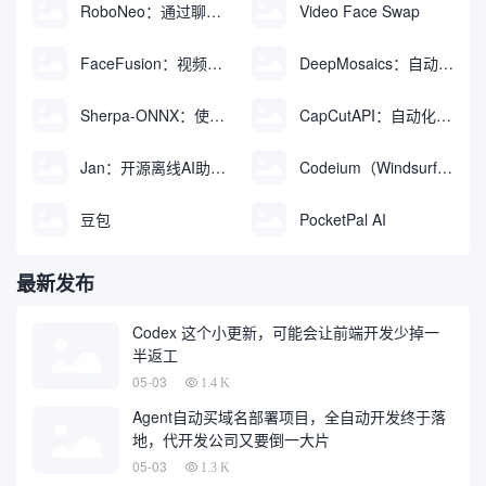
RoboNeo：通过聊天生成和编辑视频与图像的AI工具
Video Face Swap
FaceFusion：视频换脸增强工具|语音同步视频嘴型动作
DeepMosaics：自动去除图像和视频中的马赛克，或向其添加马赛克
Sherpa-ONNX：使用ONNXRuntime实现离线语音识别和合成
CapCutAPI：自动化控制CapCut视频剪辑的开源工具
Jan：开源离线AI助手，ChatGPT 替代品，运行本地AI模型或连接云端AI
Codeium（Windsurf Editor）：免费的AI代码补全与聊天工具，Windsurf以对话方式编写完整项目代码
豆包
PocketPal AI
最新发布
Codex 这个小更新，可能会让前端开发少掉一
半返工
05-03
1.4 K
Agent自动买域名部署项目，全自动开发终于落
地，代开发公司又要倒一大片
05-03
1.3 K