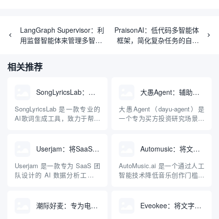
LangGraph Supervisor：利
PraisonAI：低代码多智能体
用监督智能体来管理多智能
框架，简化复杂任务的自动
体协作的工具
化解决方案
相关推荐
SongLyricsLab：辅助生成具有专业结构的原创歌曲歌词工具
大愚Agent：辅助买方分析并解读财报的智能体系统
SongLyricsLab 是一款专业的
大愚Agent（dayu-agent）是
AI歌词生成工具，致力于帮助
一个专为买方投资研究场景设
用户告别平庸和充满陈词滥调
计的专业级智能体（Agent）
的机器感歌词。与市面上直接
开源系统。该系统创新性地将
输入主题就吐出整首空洞歌词
大语言模型（LLM）能力、结
Userjam：将SaaS产品数据转化为自然语言故事的AI分析工具
Automusic：将文本和歌词转化为原创歌曲的AI生成工具
的传统生成器不同，
构化财报提取工具、自动化的
SongLyricsLab 基于对用户故
财报下载与预处理数据管线，
Userjam 是一款专为 SaaS 团
AutoMusic.ai 是一个通过人工
事的深度挖掘，采用独创的五
以及研报撰写流程深度结合，
队设计的 AI 数据分析工具，
智能技术降低音乐创作门槛的
步引导式创...
构建了一套端...
旨在解决传统数据仪表盘
在线平台。它的核心逻辑非常
（Dashboard）难以阅读且容
简单：用户不再需要掌握乐理
易被忽视的问题。它不要求用
知识、演奏乐器或使用复杂的
潮际好麦：专为电商卖家打造的AI模特试衣与商拍图生成工具
Eveokee：将文字日记自动转化为个性化音乐的AI生成工具
户构建复杂的图表，而是利用
数字音频工作站（DAW），只