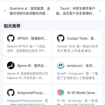
Quantera.ai：提供股票、金
Taurin：AI原生邮件客户
融市场研究和洞察的AI智能
端，适合客户关系管理的邮
体
件管理工具
相关推荐
APISIX：管理和代理API及大模型流量的高性能网关
Cockpit Tools：管理多个AI编程IDE账号与配置多开独立实例的本地桌面应用
Apache APISIX 是一个动态、
Cockpit Tools 是一款运行在本
实时、高性能的云原生 API 网
地计算机上的桌面端应用程
关，同时具备强大的 AI 网关
序，专为集中管理多种 AI 集
能力。它基于 NGINX 和
成开发环境（IDE）和智能编
LuaJIT 构建，并在 2019 年作
程助手的账号与运行环境而设
Agnes AI：提供全模态模型免费API、支持图文视频生成与复杂工程执行的智能体平台
soraai.pro：支持多模型文字转视频和图像生成的在线创作工具
为顶级开源项目捐赠给
计。它目前支持包括
Apache 软件基金会。APISIX
Antigravity IDE、Codex、
Agnes AI 是由新加坡初创公司
SoraAI（soraai.pro）是一个集
彻底摒...
GitHub Copilo...
Sapiens AI 开发的新一代多模
成了全球前沿人工智能模型的
态大模型与智能应用生态系
在线视频与图像生成工作站。
统。它突破了单一文本聊天的
平台致力于为数字内容创作
限制，提供集文本、图像、视
者、营销人员及广大用户提供
AntigravityProxyLauncher：免TUN全局代理使用Antigravity IDE
AI 3D Model Generator：通过文本和图像快速生成3D模型的在线工具
频生成于一体的“全模态”大模
一站式、开箱即用的视觉内容
型能力。平台的核心产品矩阵
生成解决方案。网站的核心优
AntigravityProxyLauncher 是
AI 3D（ai-3d.org）是一款免
包括主打自动化工作流的
势在于其强大的多模型聚合能
一款专为特定桌面应用设计的
费、高效且零门槛的在线AI