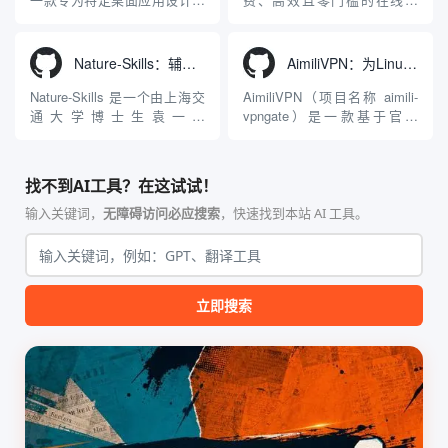
Agnes...
力：不仅支持用户...
工程级透明 SOCKS5 代理注
3D模型生成平台。网站底层集
入工具，现已支持 macOS 与
成了腾讯Hunyuan 3D和字节跳
Windows 平台。当用户使用桌
动Seed 3D两大行业领先的AI
Nature-Skills：辅助撰写学术论文和绘制科研图表的智能体插件
AimiliVPN：为Linux提供纯净出站家庭IP的VPN代理网关
面版 Gemini 客户端或
模型架构，致力于帮助用户无
Antigravity IDE ...
需掌握复杂的3D拓扑知识或昂
Nature-Skills 是一个由上海交
AimiliVPN（项目名称 aimili-
贵的专业软件，即可在...
通大学博士生袁一哲
vpngate）是一款基于官方
（Yuan1z0825）开发并开源的
VPNGate 开放协议的高性
智能体技能（Skill）指令集
能、零依赖 VPN 代理网关工
合，专为顶级学术期刊（如
具，专为 Linux 服务器环境
找不到AI工具？在这试试！
Nature、Science、Cell 等）
（如 VPS）设计。它完全采用
的论文撰写与发表流程设计。
纯 Python 标准库编写，用户
输入关键词，
无障碍访问必应搜索
，快速找到本站 AI 工具。
该工具集以智能体插...
无需安装...
立即搜索