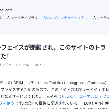
ai.com
ス
AIツールライブラリ
AIハンズオンチュートリアル
AIユーテ
ターフェイスが閉鎖され、このサイトのトラ
した！
ズオンチュートリアル
2.9 K
PIは、URL（https://api-flux1.api4gpt.com/?prompt=）
スプライスするためのもので、このサイトの無料リードジェネ
となるサービスでした。このAPIは
FLUX.1：ローカルにデプ
UXを使う
それは記事の最後に記述されている。FLUX1 APIを使