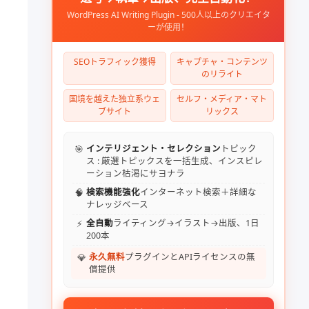
し
WordPress AI Writing Plugin - 500人以上のクリエイタ
に
ーが使用！
SEOトラフィック獲得
キャプチャ・コンテンツ
のリライト
国境を越えた独立系ウェ
セルフ・メディア・マト
ブサイト
リックス
🎯
インテリジェント・セレクション
トピック
ス : 厳選トピックスを一括生成、インスピレ
ーション枯渇にサヨナラ
🧠
検索機能強化
インターネット検索＋詳細な
ナレッジベース
⚡
全自動
ライティング→イラスト→出版、1日
200本
💎
永久無料
プラグインとAPIライセンスの無
償提供