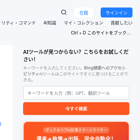
在籍
サインイン
ィリティ・コマンド
AI知識
マイ・コレクション
貢献したい
Ctrl + D このサイトをブックマークする
AIツールが見つからない？こちらをお試しくだ
さい！
キーワードを入力してください。
Bing検索へのアクセシ
ビリティ
AIツールはこのサイトですぐに見つけることがで
きる。
今すぐ検索
レ
ロ
ダック＆ペアAI記事スマートライター
選考→執筆→出版、完全自動化！