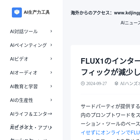
海外からのアクセス：www.kdjingp
AIニュー
AI対話ツール
AIペインティング
AIビデオ
FLUX1のイン
フィックが減少
AIオーディオ
2024-09-27
AIハン
AI教育と学習
AIの生産性
サードパーティが提供するFLUX1 A
AIライフ＆エンター
内のプロンプトワードを
ーション・ツールのベース
テイメント
AIビジネス・アプリ
イせずにオンラインでFL
ケーション