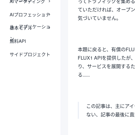
ってトラフィックを集め
AIマーケティング
ていただければ、オープ
AIプロフェッショナ
気づいていません。
ル・アプリケーショ
基本モデル
ン
無料API
本題に戻ると、有償のFLU
サイドプロジェクト
FLUX1 APIを提供し
り、サービスを展開する
る......
この記事は、主にアイ
ない、記事の最後に直