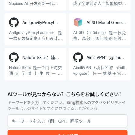
彻底摒...
GitHub Copilo...
Sapiens AI 开发的新一代多模
成了全球前沿人工智能模型的
态大模型与智能应用生态系
在线视频与图像生成工作站。
统。它突破了单一文本聊天的
平台致力于为数字内容创作
限制，提供集文本、图像、视
者、营销人员及广大用户提供
AntigravityProxyLauncher：免TUN全局代理使用Antigravity IDE
AI 3D Model Generator：通过文本和图像快速生成3D模型的在线工具
频生成于一体的“全模态”大模
一站式、开箱即用的视觉内容
型能力。平台的核心产品矩阵
生成解决方案。网站的核心优
AntigravityProxyLauncher 是
AI 3D（ai-3d.org）是一款免
包括主打自动化工作流的
势在于其强大的多模型聚合能
一款专为特定桌面应用设计的
费、高效且零门槛的在线AI
Agnes...
力：不仅支持用户...
工程级透明 SOCKS5 代理注
3D模型生成平台。网站底层集
入工具，现已支持 macOS 与
成了腾讯Hunyuan 3D和字节跳
Windows 平台。当用户使用桌
动Seed 3D两大行业领先的AI
Nature-Skills：辅助撰写学术论文和绘制科研图表的智能体插件
AimiliVPN：为Linux提供纯净出站家庭IP的VPN代理网关
面版 Gemini 客户端或
模型架构，致力于帮助用户无
Antigravity IDE ...
需掌握复杂的3D拓扑知识或昂
Nature-Skills 是一个由上海交
AimiliVPN（项目名称 aimili-
贵的专业软件，即可在...
通大学博士生袁一哲
vpngate）是一款基于官方
（Yuan1z0825）开发并开源的
VPNGate 开放协议的高性
智能体技能（Skill）指令集
能、零依赖 VPN 代理网关工
合，专为顶级学术期刊（如
具，专为 Linux 服务器环境
AIツールが見つからない？こちらをお試しください！
Nature、Science、Cell 等）
（如 VPS）设计。它完全采用
的论文撰写与发表流程设计。
纯 Python 标准库编写，用户
キーワードを入力してください。
Bing検索へのアクセシビリティ
AI
该工具集以智能体插...
无需安装...
ツールはこのサイトですぐに見つけることができる。