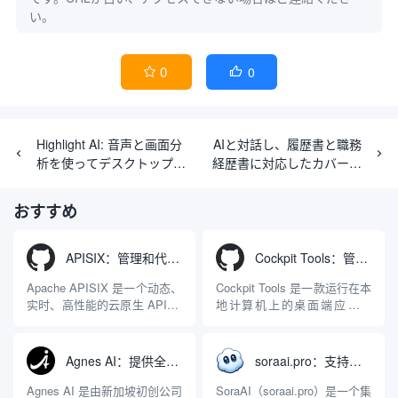
い。
0
0


Highlight AI: 音声と画面分
AIと対話し、履歴書と職務
析を使ってデスクトップタ
経歴書に対応したカバーレ
スクをこなすAIアシスタン
ターを生成する
ト
「ResumeUp.AI
おすすめ
APISIX：管理和代理API及大模型流量的高性能网关
Cockpit Tools：管理多个AI编程IDE账号与配置多开独立实例的本地桌面应用
Apache APISIX 是一个动态、
Cockpit Tools 是一款运行在本
实时、高性能的云原生 API 网
地计算机上的桌面端应用程
关，同时具备强大的 AI 网关
序，专为集中管理多种 AI 集
能力。它基于 NGINX 和
成开发环境（IDE）和智能编
LuaJIT 构建，并在 2019 年作
程助手的账号与运行环境而设
Agnes AI：提供全模态模型免费API、支持图文视频生成与复杂工程执行的智能体平台
soraai.pro：支持多模型文字转视频和图像生成的在线创作工具
为顶级开源项目捐赠给
计。它目前支持包括
Apache 软件基金会。APISIX
Antigravity IDE、Codex、
Agnes AI 是由新加坡初创公司
SoraAI（soraai.pro）是一个集