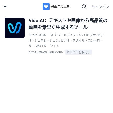
サインイン
Vidu AI：テキストや画像から高品質の
動画を素早く生成するツール
2025-08-09
AIツールライブラリ
/
AIビデオ
/
ビデ
オ・ジェネレーション
/
ビデオ・スタイル・コントロー
ル
5.1 K
115
https://www.vidu.com/
のコピーを取る。