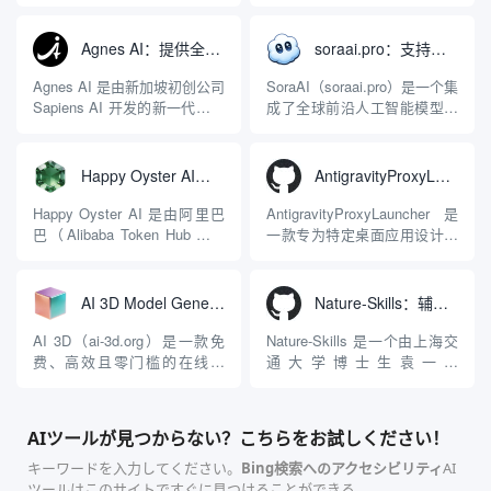
关，同时具备强大的 AI 网关
序，专为集中管理多种 AI 集
能力。它基于 NGINX 和
成开发环境（IDE）和智能编
LuaJIT 构建，并在 2019 年作
程助手的账号与运行环境而设
Agnes AI：提供全模态模型免费API、支持图文视频生成与复杂工程执行的智能体平台
soraai.pro：支持多模型文字转视频和图像生成的在线创作工具
为顶级开源项目捐赠给
计。它目前支持包括
Apache 软件基金会。APISIX
Antigravity IDE、Codex、
Agnes AI 是由新加坡初创公司
SoraAI（soraai.pro）是一个集
彻底摒...
GitHub Copilo...
Sapiens AI 开发的新一代多模
成了全球前沿人工智能模型的
态大模型与智能应用生态系
在线视频与图像生成工作站。
统。它突破了单一文本聊天的
平台致力于为数字内容创作
限制，提供集文本、图像、视
者、营销人员及广大用户提供
Happy Oyster AI：生成可交互式3D虚拟世界与视频的大模型
AntigravityProxyLauncher：免TUN全局代理使用Antigravity IDE
频生成于一体的“全模态”大模
一站式、开箱即用的视觉内容
型能力。平台的核心产品矩阵
生成解决方案。网站的核心优
Happy Oyster AI 是由阿里巴
AntigravityProxyLauncher 是
包括主打自动化工作流的
势在于其强大的多模型聚合能
巴（Alibaba Token Hub业务
一款专为特定桌面应用设计的
Agnes...
力：不仅支持用户...
群）于2026年4月推出的一款
工程级透明 SOCKS5 代理注
面向实时创作与交互的“开放式
入工具，现已支持 macOS 与
世界模型”（Open-Ended
Windows 平台。当用户使用桌
AI 3D Model Generator：通过文本和图像快速生成3D模型的在线工具
Nature-Skills：辅助撰写学术论文和绘制科研图表的智能体插件
World Model）。不同于传统
面版 Gemini 客户端或
AI视频工具“单次输入提示词...
Antigravity IDE ...
AI 3D（ai-3d.org）是一款免
Nature-Skills 是一个由上海交
费、高效且零门槛的在线AI
通大学博士生袁一哲
3D模型生成平台。网站底层集
（Yuan1z0825）开发并开源的
成了腾讯Hunyuan 3D和字节跳
智能体技能（Skill）指令集
动Seed 3D两大行业领先的AI
合，专为顶级学术期刊（如
AIツールが見つからない？こちらをお試しください！
模型架构，致力于帮助用户无
Nature、Science、Cell 等）
需掌握复杂的3D拓扑知识或昂
的论文撰写与发表流程设计。
キーワードを入力してください。
Bing検索へのアクセシビリティ
AI
贵的专业软件，即可在...
该工具集以智能体插...
ツールはこのサイトですぐに見つけることができる。