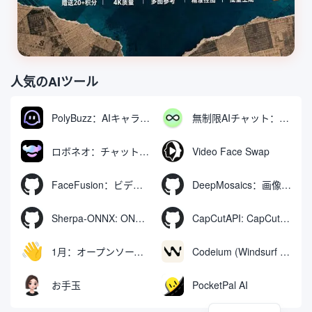
人気のAIツール
PolyBuzz：AIキャラクターと交流できる無料チャット＆ロールプレイングプラットフォーム
無制限AIチャット：無料無制限AIチャットツール
ロボネオ：チャットで動画や画像を生成・編集するAIツール
Video Face Swap
FaceFusion：ビデオ顔交換強化ツール｜音声同期ビデオ口の動き
DeepMosaics：画像やビデオからモザイクを自動的に除去したり、モザイクを追加したりする。
Sherpa-ONNX: ONNXRuntimeによるオフライン音声認識と合成
CapCutAPI: CapCutビデオクリップの自動制御用オープンソースツール
1月：オープンソースのオフラインAIアシスタント、ChatGPTの代替、ローカルAIモデルの実行またはクラウドAIへの接続
Codeium (Windsurf Editor): 無料のAIコード補完＆チャットツール。
お手玉
PocketPal AI