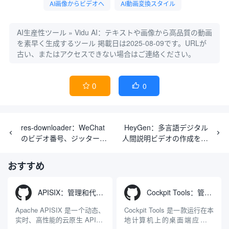
AI画像からビデオへ
AI動画変換スタイル
AI生産性ツール
»
Vidu AI：テキストや画像から高品質の動画
を素早く生成するツール
掲載日は2025-08-09です。URLが
古い、またはアクセスできない場合はご連絡ください。
0
0


res-downloader：WeChat
HeyGen：多言語デジタル
のビデオ番号、ジッタート
人間説明ビデオの作成を支
ーン、速い手、小さな赤い
援するツール
本のすべてのプラットフォ
おすすめ
ームのビデオグラフィック
ダウンローダ
APISIX：管理和代理API及大模型流量的高性能网关
Cockpit Tools：管理多个AI编程IDE账号与配置多开独立实例的本地桌面应用
Apache APISIX 是一个动态、
Cockpit Tools 是一款运行在本
实时、高性能的云原生 API 网
地计算机上的桌面端应用程