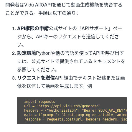
開発者はVidu AIのAPIを通じて動画生成機能を統合する
ことができる。手順は以下の通り：
API権限の申請
公式サイトの「APIサポート」ペー
ジから、APIキーのリクエストを送信してくださ
い。
設定環境
Pythonや他の言語を使ってAPIを呼び出す
には、公式サイトで提供されているドキュメントを
参照してください。
リクエストを送信
API 経由でテキスト記述または画
像を送信して動画を生成します。例
import requests

url = "https://api.vidu.com/generate"

headers = {"Authorization": "Bearer YOUR_API_KEY"}

data = {"prompt": "A cat jumping on a table, anime s