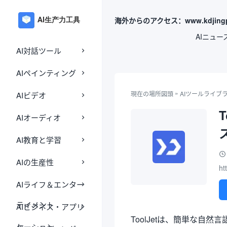
海外からのアクセス：www.kdjingp
AIニュー
AI対話ツール
AIペインティング
»
現在の場所
図頭
AIツールライブ
AIビデオ
AIオーディオ
AI教育と学習
AIの生産性
ht
AIライフ＆エンター
テイメント
AIビジネス・アプリ
ToolJetは、簡単な自
ケーション