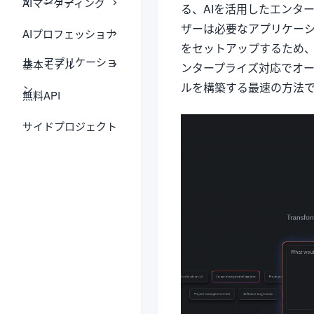
AIマーケティング
る、AIを活用したエンタ
ザーは必要なアプリケーショ
AIプロフェッショナ
をセットアップするため
ル・アプリケーショ
基本モデル
ンタープライズ対応でオ
ルを構築する最速の方法
ン
無料API
サイドプロジェクト