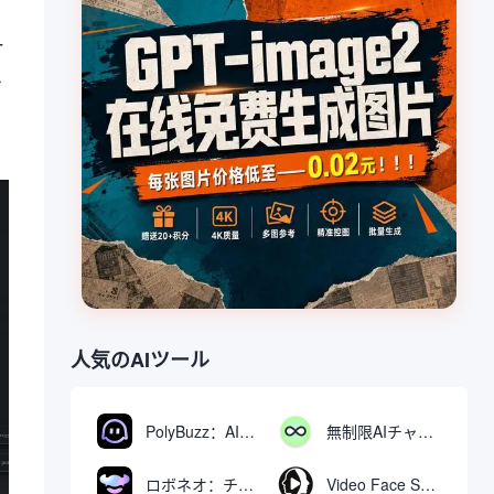
ー
エ
人気のAIツール
PolyBuzz：AIキャラクターと交流できる無料チャット＆ロールプレイングプラットフォーム
無制限AIチャット：無料無制限AIチャットツール
ロボネオ：チャットで動画や画像を生成・編集するAIツール
Video Face Swap