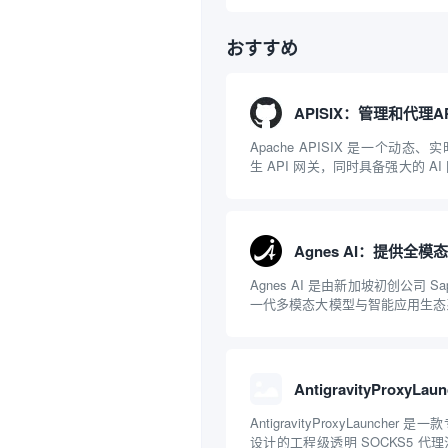
おすすめ
Apache APISIX 是一个动态
生 API 网关，同时具备强大的 A
NGINX 和 LuaJIT 构建，并在 
项目捐赠给 Apache 软件基金会。AP
Agnes AI 是由新加坡初创公司 Sap
一代多模态大模型与智能应用生态
一文本聊天的限制，提供集文本、
一体的“全模态”大模型能力。平
括主打自动化工作流的 Agnes...
AntigravityProxyLaunche
设计的工程级透明 SOCKS5 代