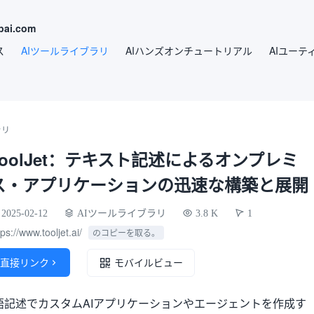
ai.com
ス
AIツールライブラリ
AIハンズオンチュートリアル
AIユーテ
ラリ
ToolJet：テキスト記述によるオンプレミ
ス・アプリケーションの迅速な構築と展開
2025-02-12
AIツールライブラリ
3.8 K
1
tps://www.tooljet.ai/
のコピーを取る。
直接リンク

モバイルビュー
然言語記述でカスタムAIアプリケーションやエージェントを作成す