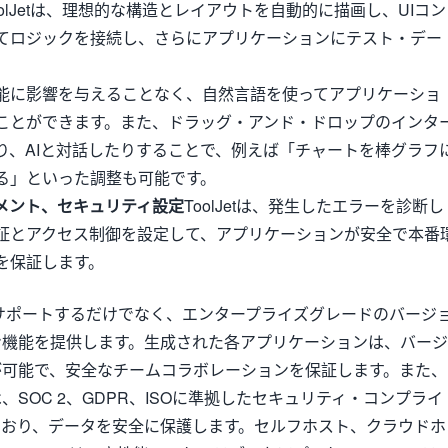
oolJetは、理想的な構造とレイアウトを自動的に描画し、UIコン
てロジックを接続し、さらにアプリケーションにテスト・デー
能に影響を与えることなく、自然言語を使ってアプリケーショ
ことができます。また、ドラッグ・アンド・ドロップのインタ
り、AIと対話したりすることで、例えば「チャートを棒グラフ
る」といった調整も可能です。
メント、セキュリティ設定
ToolJetは、発生したエラーを診断し
証とアクセス制御を設定して、アプリケーションが安全で本番
を保証します。
発をサポートするだけでなく、エンタープライズグレードのバージ
ン機能を提供します。生成された各アプリケーションは、バージ
が可能で、安全なチームコラボレーションを保証します。また、
SOC 2、GDPR、ISOに準拠したセキュリティ・コンプライ
ており、データを安全に保護します。セルフホスト、クラウドホ