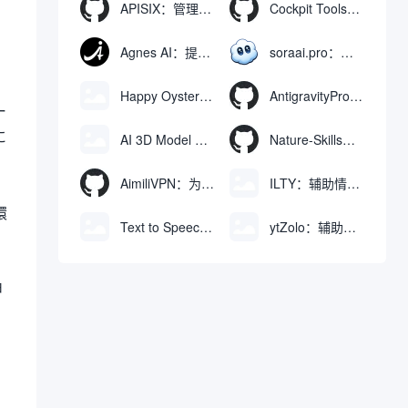
APISIX：管理和代理API及大模型流量的高性能网关
Cockpit Tools：管理多个AI编程IDE账号与配置多开独立实例的本地桌面应用
Agnes AI：提供全模态模型免费API、支持图文视频生成与复杂工程执行的智能体平台
soraai.pro：支持多模型文字转视频和图像生成的在线创作工具
Happy Oyster AI：生成可交互式3D虚拟世界与视频的大模型
AntigravityProxyLauncher：免TUN全局代理使用Antigravity IDE
ー
に
AI 3D Model Generator：通过文本和图像快速生成3D模型的在线工具
Nature-Skills：辅助撰写学术论文和绘制科研图表的智能体插件
AimiliVPN：为Linux提供纯净出站家庭IP的VPN代理网关
ILTY：辅助情绪疏导与提供行动建议的AI陪伴工具
環
Text to Speech AI：支持多说话人与情感控制的文字转语音工具
ytZolo：辅助创建和优化YouTube视频内容的生成工具
ョ