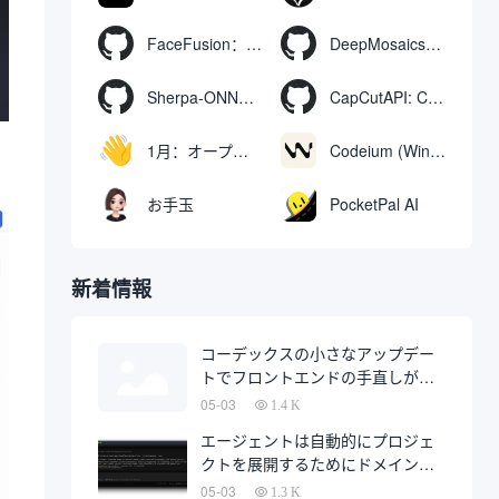
FaceFusion：ビデオ顔交換強化ツール｜音声同期ビデオ口の動き
DeepMosaics：画像やビデオからモザイクを自動的に除去したり、モザイクを追加したりする。
Sherpa-ONNX: ONNXRuntimeによるオフライン音声認識と合成
CapCutAPI: CapCutビデオクリップの自動制御用オープンソースツール
1月：オープンソースのオフラインAIアシスタント、ChatGPTの代替、ローカルAIモデルの実行またはクラウドAIへの接続
Codeium (Windsurf Editor): 無料のAIコード補完＆チャットツール。
お手玉
PocketPal AI
新着情報
コーデックスの小さなアップデー
トでフロントエンドの手直しが半
分になるかもしれない
05-03
1.4 K
エージェントは自動的にプロジェ
クトを展開するためにドメイン名
を購入し、完全に自動化された開
05-03
1.3 K