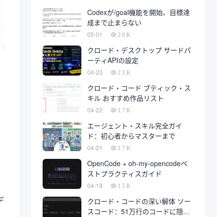
発は、最終的に開発会社に代わっ
Codexが/goal機能を開始、目標達
て、多数の秋に上陸している。
成まで止まらない
05-01
2.0 K
クロード・デスクトップ サードパ
ーティAPIの設定
04-23
2.3 K
クロード・コード ブティック・ス
キル おすすめ作品リスト
04-22
1.7 K
エージェント・スキル完全ガイ
ド：初心者からマスターまで
04-21
1.7 K
OpenCode + oh-my-opencodeベ
ストプラクティスガイド
04-18
1.5 K
デ
クロード・コードの深い解体 ソー
スコード：51万行のコードに隠さ