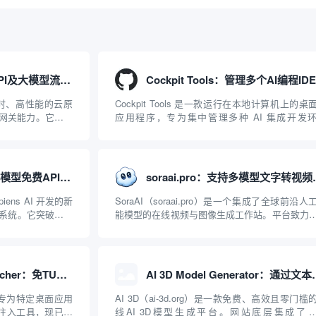
APISIX：管理和代理API及大模型流量的高性能网关
、实时、高性能的云原
Cockpit Tools 是一款运行在本地计算机上的桌
I 网关能力。它基于
应用程序，专为集中管理多种 AI 集成开发
2019 年作为顶级开源
（IDE）和智能编程助手的账号与运行环境而设
ISIX 彻底摒...
它目前支持包括 Antigravity IDE、Codex、GitH
Copilo...
Agnes AI：提供全模态模型免费API、支持图文视频生成与复杂工程执行的智能体平台
soraai.pro：
iens AI 开发的新
SoraAI（soraai.pro）是一个集成了全球前沿人
系统。它突破了单
能模型的在线视频与图像生成工作站。平台致力
图像、视频生成于
数字内容创作者、营销人员及广大用户提供一站
台的核心产品矩阵包
开箱即用的视觉内容生成解决方案。网站的核心
在于其强大的多模型聚合能力：不仅支持用户...
AntigravityProxyLauncher：免TUN全局代理使用Antigravity IDE
AI 3D Model Gene
r 是一款专为特定桌面应用
AI 3D（ai-3d.org）是一款免费、高效且零门槛
理注入工具，现已支
线AI 3D模型生成平台。网站底层集成了