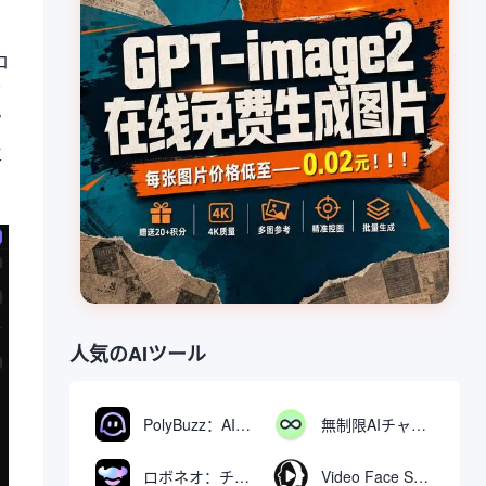
ロ
て
プ
生
人気のAIツール
PolyBuzz：AIキャラクターと交流できる無料チャット＆ロールプレイングプラットフォーム
無制限AIチャット：無料無制限AIチャットツール
ロボネオ：チャットで動画や画像を生成・編集するAIツール
Video Face Swap