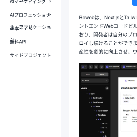
AIマーケティング
AIプロフェッショナ
Rewebは、Next.jsと
ントエンドWebコードビ
ル・アプリケーショ
基本モデル
おり、開発者は自分のプ
ン
無料API
ロイし続けることができま
産性を劇的に向上させ、
サイドプロジェクト