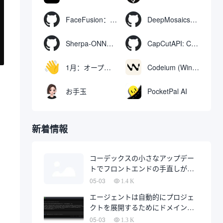
FaceFusion：ビデオ顔交換強化ツール｜音声同期ビデオ口の動き
DeepMosaics：画像やビデオからモザイクを自動的に除去したり、モザイクを追加したりする。
Sherpa-ONNX: ONNXRuntimeによるオフライン音声認識と合成
CapCutAPI: CapCutビデオクリップの自動制御用オープンソースツール
1月：オープンソースのオフラインAIアシスタント、ChatGPTの代替、ローカルAIモデルの実行またはクラウドAIへの接続
Codeium (Windsurf Editor): 無料のAIコード補完＆チャットツール。
お手玉
PocketPal AI
新着情報
コーデックスの小さなアップデー
トでフロントエンドの手直しが半
分になるかもしれない
05-03
1.4 K
エージェントは自動的にプロジェ
クトを展開するためにドメイン名
を購入し、完全に自動化された開
05-03
1.3 K