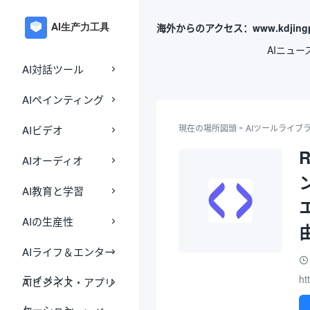
海外からのアクセス：www.kdjingp
AIニュー
AI対話ツール
AIペインティング
»
現在の場所
図頭
AIツールライブ
AIビデオ
AIオーディオ
AI教育と学習
AIの生産性
AIライフ＆エンター
テイメント
ht
AIビジネス・アプリ
ケーション