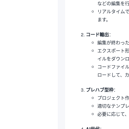
などの編集を
リアルタイム
ます。
コード輸出
：
編集が終わっ
エクスポート形式
イルをダウン
コードファイ
ロードして、
プレハブ型枠
：
プロジェクト作成
適切なテンプ
必要に応じて
AI世代
：