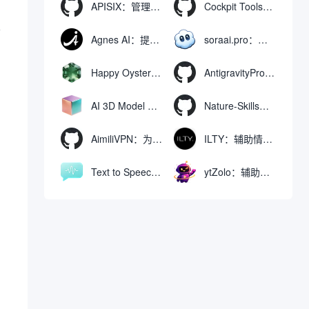
APISIX：管理和代理API及大模型流量的高性能网关
Cockpit Tools：管理多个AI编程IDE账号与配置多开独立实例的本地桌面应用
し
Agnes AI：提供全模态模型免费API、支持图文视频生成与复杂工程执行的智能体平台
soraai.pro：支持多模型文字转视频和图像生成的在线创作工具
Happy Oyster AI：生成可交互式3D虚拟世界与视频的大模型
AntigravityProxyLauncher：免TUN全局代理使用Antigravity IDE
AI 3D Model Generator：通过文本和图像快速生成3D模型的在线工具
Nature-Skills：辅助撰写学术论文和绘制科研图表的智能体插件
AimiliVPN：为Linux提供纯净出站家庭IP的VPN代理网关
ILTY：辅助情绪疏导与提供行动建议的AI陪伴工具
Text to Speech AI：支持多说话人与情感控制的文字转语音工具
ytZolo：辅助创建和优化YouTube视频内容的生成工具