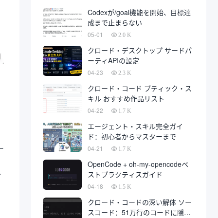
発は、最終的に開発会社に代わっ
Codexが/goal機能を開始、目標達
て、多数の秋に上陸している。
成まで止まらない
05-01
2.0 K
クロード・デスクトップ サードパ
ーティAPIの設定
04-23
2.3 K
クロード・コード ブティック・ス
キル おすすめ作品リスト
04-22
1.7 K
エージェント・スキル完全ガイ
ド：初心者からマスターまで
ー
04-21
1.7 K
OpenCode + oh-my-opencodeベ
ストプラクティスガイド
ィ
04-18
1.5 K
クロード・コードの深い解体 ソー
スコード：51万行のコードに隠さ