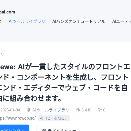
ai.com
ス
AIツールライブラリ
AIハンズオンチュートリアル
AIユーテ
ラリ
Rewe: AIが一貫したスタイルのフロントエ
ンド・コンポーネントを生成し、フロント
エンド・エディターでウェブ・コードを自
由に組み合わせます。
2025-01-04
AIツールライブラリ
3.4 K
0
tps://www.reweb.so/
のコピーを取る。
直接リンク

モバイルビュー