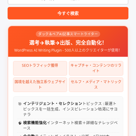
今すぐ検索
ダック＆ペアAI記事スマートライター
選考→執筆→出版、完全自動化！
WordPress AI Writing Plugin - 500人以上のクリエイターが使用！
SEOトラフィック獲得
キャプチャ・コンテンツのリラ
イト
国境を越えた独立系ウェブサイ
セルフ・メディア・マトリック
ト
ス
🎯
インテリジェント・セレクション
トピックス : 厳選ト
ピックスを一括生成、インスピレーション枯渇にサヨ
ナラ
🧠
検索機能強化
インターネット検索＋詳細なナレッジベ
ース