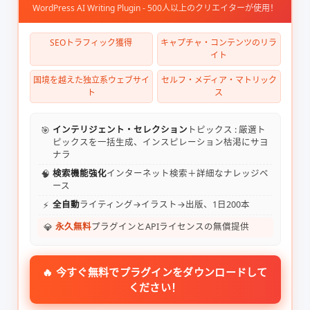
WordPress AI Writing Plugin - 500人以上のクリエイターが使用！
SEOトラフィック獲得
キャプチャ・コンテンツのリラ
イト
国境を越えた独立系ウェブサイ
セルフ・メディア・マトリック
ト
ス
🎯
インテリジェント・セレクション
トピックス : 厳選ト
ピックスを一括生成、インスピレーション枯渇にサヨ
ナラ
🧠
検索機能強化
インターネット検索＋詳細なナレッジベ
ース
⚡
全自動
ライティング→イラスト→出版、1日200本
💎
永久無料
プラグインとAPIライセンスの無償提供
🔥 今すぐ無料でプラグインをダウンロードして
ください！