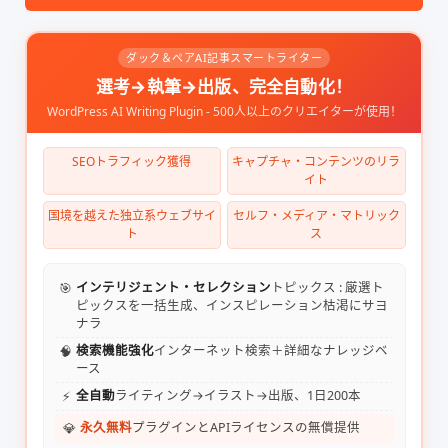
ダック＆ペアAI記事スマートライター
選考→執筆→出版、完全自動化！
WordPress AI Writing Plugin - 500人以上のクリエイターが使用！
SEOトラフィック獲得
キャプチャ・コンテンツのリラ
イト
国境を越えた独立系ウェブサイ
セルフ・メディア・マトリック
ト
ス
🎯
インテリジェント・セレクション
トピックス : 厳選ト
ピックスを一括生成、インスピレーション枯渇にサヨ
ナラ
🧠
検索機能強化
インターネット検索＋詳細なナレッジベ
ース
⚡
全自動
ライティング→イラスト→出版、1日200本
💎
永久無料
プラグインとAPIライセンスの無償提供