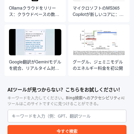
Ollamaクラウドをリリー
マイクロソフトのMS365
ス：クラウドベースの数千
Copilotが新しいコアに：
のパラメータモデルをロー
Anthropic Claudeモデルの
カル端末で実行
統合
Google翻訳がGeminiモデル
グーグル、ジェミニモデル
を統合、リアルタイム対話
のエネルギー料金を初公開
翻訳とカスタマイズされた
言語学習ツールの提供を開
始
AIツールが見つからない？こちらをお試しください！
キーワードを入力してください。
Bing検索へのアクセシビリティ
AI
ツールはこのサイトですぐに見つけることができる。
今すぐ検索