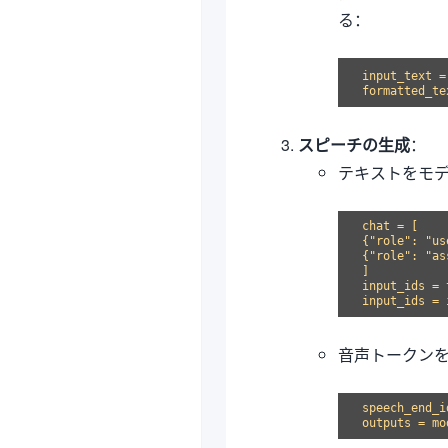
る：
input_tex
スピーチの生成
：
テキストをモ
chat = [

{"role": "us
{"role": "as
]

input_ids = 
音声トークン
speech_end_i