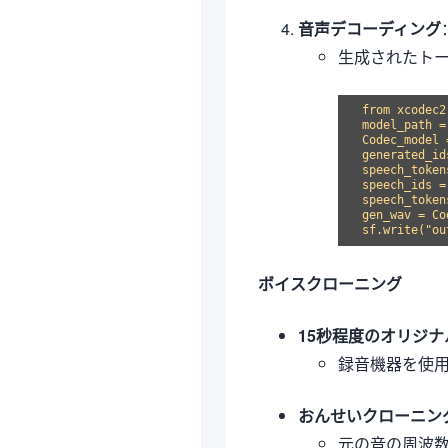
音声デコーディング
生成されたト
from xcodec2
model_path =
Codec_model 
generated_id
speech_token
speech_ids =
speech_token
gen_wav = Co
ボイスクローニング
15秒程度のオリジ
録音機器を使
おんせいクローニン
元の音の周波