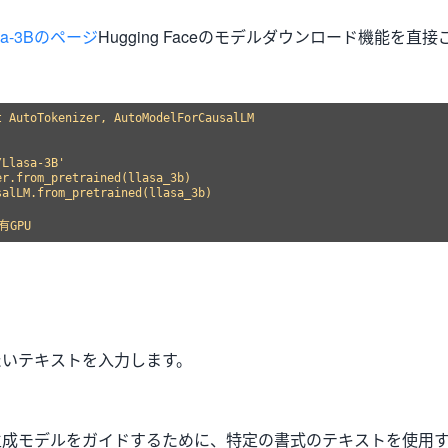
asa-3Bのページ
Hugging Faceのモデルダウンロード機能を直接
 AutoTokenizer, AutoModelForCausalLM

Llasa-3B'

r.from_pretrained(llasa_3b)

alLM.from_pretrained(llasa_3b)

たいテキストを入力します。
生成モデルをガイドするために、特定の書式のテキストを使用