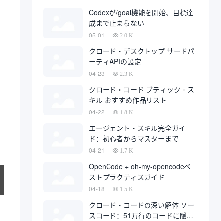
発は、最終的に開発会社に代わっ
Codexが/goal機能を開始、目標達
て、多数の秋に上陸している。
成まで止まらない
05-01
2.0 K
クロード・デスクトップ サードパ
ーティAPIの設定
04-23
2.3 K
クロード・コード ブティック・ス
キル おすすめ作品リスト
04-22
1.8 K
エージェント・スキル完全ガイ
ド：初心者からマスターまで
04-21
1.7 K
OpenCode + oh-my-opencodeベ
ストプラクティスガイド
04-18
1.5 K
クロード・コードの深い解体 ソー
スコード：51万行のコードに隠さ