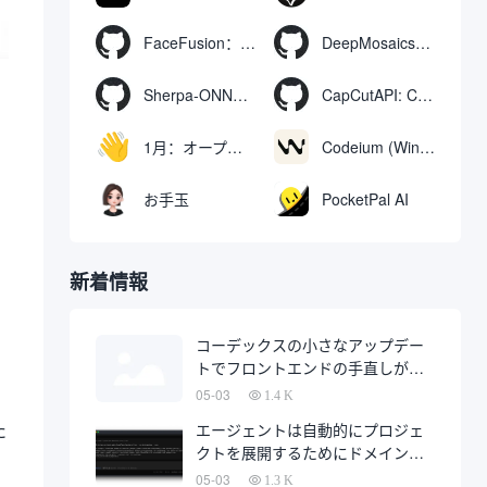
FaceFusion：ビデオ顔交換強化ツール｜音声同期ビデオ口の動き
DeepMosaics：画像やビデオからモザイクを自動的に除去したり、モザイクを追加したりする。
Sherpa-ONNX: ONNXRuntimeによるオフライン音声認識と合成
CapCutAPI: CapCutビデオクリップの自動制御用オープンソースツール
1月：オープンソースのオフラインAIアシスタント、ChatGPTの代替、ローカルAIモデルの実行またはクラウドAIへの接続
Codeium (Windsurf Editor): 無料のAIコード補完＆チャットツール。
お手玉
PocketPal AI
新着情報
コーデックスの小さなアップデー
トでフロントエンドの手直しが半
分になるかもしれない
05-03
1.4 K
た
エージェントは自動的にプロジェ
クトを展開するためにドメイン名
を購入し、完全に自動化された開
05-03
1.3 K