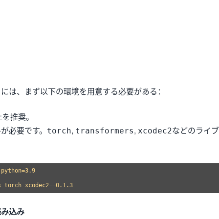
用するには、まず以下の環境を用意する必要がある：
9以上を推奨。
ルが必要です。
,
,
などのライブ
torch
transformers
xcodec2
python=3.9

読み込み