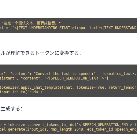
t = "这是一个测试文本，请转成语音。"

デルが理解できるトークンに変換する：
er", "content": "Convert the text to speech:" + formatted_text},

sistant", "content": "<|SPEECH_GENERATION_START|>"}

tokenizer.apply_chat_template(chat, tokenize=True, return_tensor
を生成する：
d = tokenizer.convert_tokens_to_ids('<|SPEECH_GENERATION_END|>')
