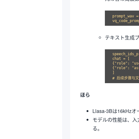
prompt_wav 
テキスト生成
speech_ids_p
chat = [

{"role": "us
{"role": "as
]

ほら
Llasa-3Bは16
モデルの性能は、入
る。