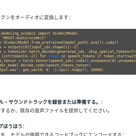
：
ークンをオーディオに変換します：
.modeling_xcodec2 import XCodec2Model

 "HKUST-Audio/xcodec2"

= XCodec2Model.from_pretrained(model_path).eval().cuda()

s = outputs[0][input_ids.shape[1]:-1]

s = tokenizer.batch_decode(generated_ids, skip_special_tokens=Tru
 [int(token[4:-2]) for 
token
 in speech_tokens if token.startswit
s_tensor = torch.tensor(speech_ids).cuda().unsqueeze(0).unsqueeze
dec_model.decode_code(speech_tokens_tensor)

ナル・サウンドトラックを録音または準備する。
：
用するか、既存の音声ファイルを提供してください。
グほうほう
：
数を、モデルが使用できるコードブックにエンコードする：