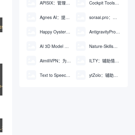
APISIX：管理和代理API及大模型流量的高性能网关
Cockpit Tools：管理多个AI编程IDE账号与配置多开独立实例的本地桌面应用
Agnes AI：提供全模态模型免费API、支持图文视频生成与复杂工程执行的智能体平台
soraai.pro：支持多模型文字转视频和图像生成的在线创作工具
Happy Oyster AI：生成可交互式3D虚拟世界与视频的大模型
AntigravityProxyLauncher：免TUN全局代理使用Antigravity IDE
AI 3D Model Generator：通过文本和图像快速生成3D模型的在线工具
Nature-Skills：辅助撰写学术论文和绘制科研图表的智能体插件
AimiliVPN：为Linux提供纯净出站家庭IP的VPN代理网关
ILTY：辅助情绪疏导与提供行动建议的AI陪伴工具
Text to Speech AI：支持多说话人与情感控制的文字转语音工具
ytZolo：辅助创建和优化YouTube视频内容的生成工具
s='pt', continue_final_message=True)
