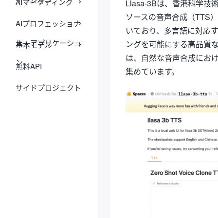
AIマーケティング
Llasa-3Bは、香港科学
ソースの音声合成（TTS）
AIプロフェッショナ
いており、多言語に対応
ル・アプリケーショ
ングを可能にする高品質な音
基本モデル
は、自然な音声合成にお
ン
無料API
集めています。
サイドプロジェクト