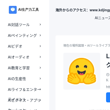
海外からのアクセス：www.kdjingp
AIニュー
AI対話ツール
AIペインティング
»
現在の場所
図頭
AIツールライブ
AIビデオ
AIオーディオ
AI教育と学習
AIの生産性
K
ht
AIライフ＆エンター
テイメント
AIビジネス・アプリ
ケーション