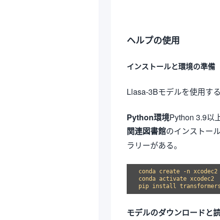
ヘルプの使用
インストールと環境の準備
Llasa-3Bモデルを使
Python環境
Python 3.
関連図書館
のインストー
ラリーがある。
conda create -n xcodec2 
conda activate xcodec2

モデルのダウンロードと