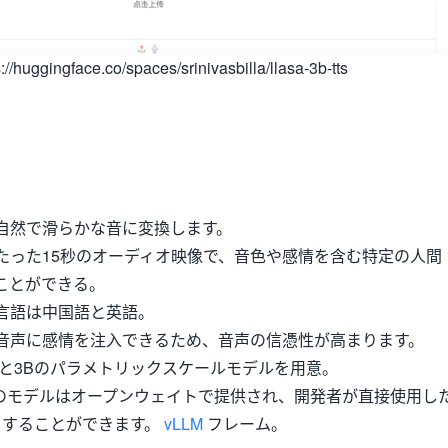
huggingface.co/spaces/srinivasbilla/llasa-3b-tts
自然で滑らかな音に変換します。
たった15秒のオーディオ映像で、音色や感情を含む特定の人間
ことができる。
言語は中国語と英語。
音声に感情を注入できるため、音声の信憑性が高まります。
Bと3Bのパラメトリックスケールモデルを用意。
のモデルはオープンウェイトで提供され、開発者が直接使用し
りすることができます。
vLLM
フレーム。