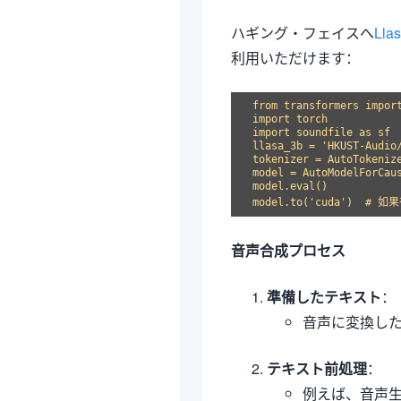
ハギング・フェイスへ
Ll
利用いただけます：
from transformers import
import torch

import soundfile as sf

llasa_3b = 'HKUST-Audio/
tokenizer = AutoTokenize
model = AutoModelForCaus
model.eval()

音声合成プロセス
準備したテキスト
：
音声に変換し
テキスト前処理
：
例えば、音声