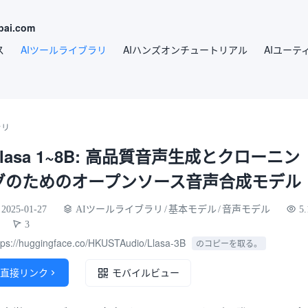
ai.com
ス
AIツールライブラリ
AIハンズオンチュートリアル
AIユーテ
ラリ
Llasa 1~8B: 高品質音声生成とクローニン
グのためのオープンソース音声合成モデル
2025-01-27
AIツールライブラリ
/
基本モデル
/
音声モデル
5.
3
tps://huggingface.co/HKUSTAudio/Llasa-3B
のコピーを取る。
直接リンク

モバイルビュー