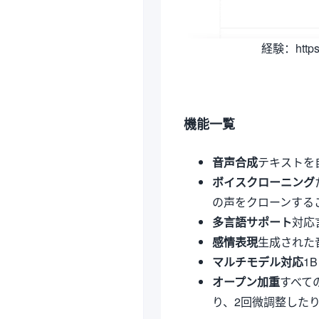
経験：https://
機能一覧
音声合成
テキストを
ボイスクローニング
の声をクローンする
多言語サポート
対応
感情表現
生成された
マルチモデル対応
1
オープン加重
すべて
り、2回微調整した