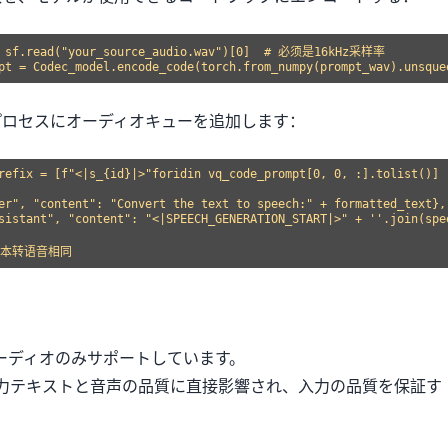
= sf.read("your_source_audio.wav")[0]  # 必须是16kHz采样率

プロセスにオーディオキューを追加します：
refix = [f"<|s_{id}|>"foridin vq_code_prompt[0, 0, :].tolist()]

er", "content": "Convert the text to speech:" + formatted_text},

sistant", "content": "<|SPEECH_GENERATION_START|>" + ''.join(spee
kHzオーディオのみサポートしています。
力テキストと音声の品質に直接影響され、入力の品質を保証す