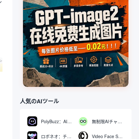
ン
ニ
を
人気のAIツール
PolyBuzz：AIキャラクターと交流できる無料チャット＆ロールプレイングプラットフォーム
無制限AIチャット：無料無制限AIチャットツール
ロボネオ：チャットで動画や画像を生成・編集するAIツール
Video Face Swap