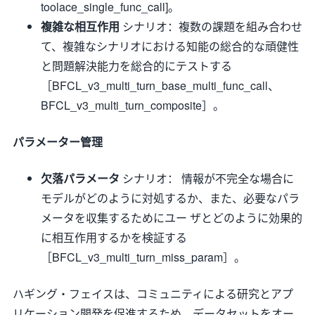
toolace_single_func_call]。
複雑な相互作用
シナリオ：複数の課題を組み合わせ
て、複雑なシナリオにおける知能の総合的な頑健性
と問題解決能力を総合的にテストする
［BFCL_v3_multi_turn_base_multi_func_call、
BFCL_v3_multi_turn_composite］。
パラメーター管理
欠落パラメータ
シナリオ： 情報が不完全な場合に
モデルがどのように対処するか、また、必要なパラ
メータを収集するためにユー ザとどのように効果的
に相互作用するかを検証する
［BFCL_v3_multi_turn_miss_param］。
ハギング・フェイスは、コミュニティによる研究とアプ
リケーション開発を促進するため、データセットをオー