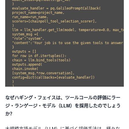
)

evaluate_handler = pq.GalileoPromptCallback(

project_name=project_name,

run_name=run_name,

scorers=[chainpoll_tool_selection_scorer],

)

llm = llm_handler.get_llm(model, temperature=0.0, max_toke
system_msg ={

"role":"system",

"content":'Your job is to use the given tools to answer th
}

outputs = []

for row in df.itertuples():

chain = llm.bind_tools(tools)

outputs.append(

chain.invoke(

[system_msg,*row.conversation],

config=dict(callbacks=[evaluate_handler])

)

)

なぜハギング・フェイスは、ツールコールの評価にラー
ジ・ランゲージ・モデル（LLM）を採用したのでしょう
か？
大規模言語モデル（LLM）に基づく評価手法は、様々な