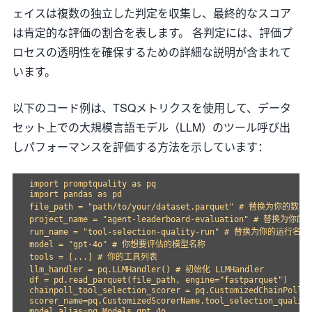
ェイスは複数の独立した判定を収集し、最終的なスコア
は肯定的な評価の割合を表します。 各判定には、評価プ
ロセスの透明性を確保するための詳細な説明が含まれて
います。
以下のコード例は、TSQメトリクスを使用して、データ
セット上での大規模言語モデル（LLM）のツール呼び出
しパフォーマンスを評価する方法を示しています：
import promptquality as pq

import pandas as pd

file_path = "path/to/your/dataset.parquet" # 替换为你的数
project_name = "agent-leaderboard-evaluation" # 替换为你的
run_name = "tool-selection-quality-run" # 替换为你的运行名称

model = "gpt-4o" # 你想要评估的模型名称

tools = [...] # 你的工具列表

llm_handler = pq.LLMHandler() # 初始化 LLMHandler

df = pd.read_parquet(file_path, engine="fastparquet")

chainpoll_tool_selection_scorer = pq.CustomizedChainPollSc
scorer_name=pq.CustomizedScorerName.tool_selection_quality
model_alias=pq.Models.gpt_4o,
