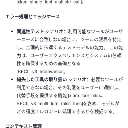
[xlam_single_tool_multiple_call]。
エラー処理とエッジケース
関連性テスト
シナリオ：利用可能なツールがユーザ
ーニーズに合致しない場合に、ツールの限界を特定
し、合理的に伝達するテストモデルの能力。 この能
力は、ユーザーエクスペリエンスとシステムの信頼
性を確保するための基礎となる
[BFCL_v3_irrelevance]。
紛失した工具の取り扱い
シナリオ：必要なツールが
利用できない場合、その制限をユーザーに通知し、
代替手段を提供する機能 [xlam_tool_miss、
BFCL_v3_multi_turn_miss_func]を含め、モデルが
どの程度エレガントに処理できるかを検証する。
コンテキスト管理