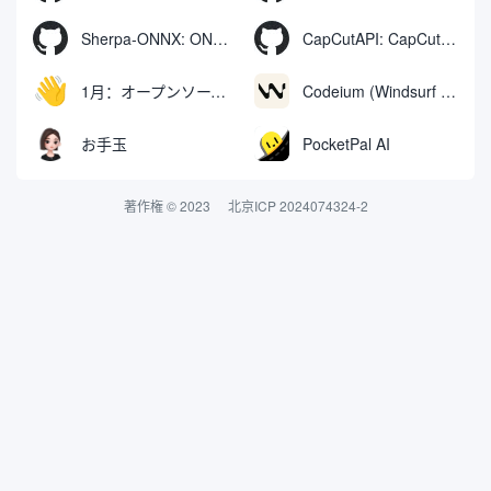
Sherpa-ONNX: ONNXRuntimeによるオフライン音声認識と合成
CapCutAPI: CapCutビデオクリップの自動制御用オープンソースツール
1月：オープンソースのオフラインAIアシスタント、ChatGPTの代替、ローカルAIモデルの実行またはクラウドAIへの接続
Codeium (Windsurf Editor): 無料のAIコード補完＆チャットツール。
お手玉
PocketPal AI
著作権 © 2023
北京ICP 2024074324-2