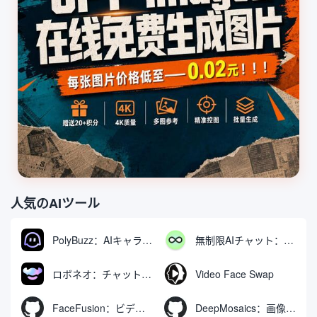
人気のAIツール
PolyBuzz：AIキャラクターと交流できる無料チャット＆ロールプレイングプラットフォーム
無制限AIチャット：無料無制限AIチャットツール
ロボネオ：チャットで動画や画像を生成・編集するAIツール
Video Face Swap
FaceFusion：ビデオ顔交換強化ツール｜音声同期ビデオ口の動き
DeepMosaics：画像やビデオからモザイクを自動的に除去したり、モザイクを追加したりする。