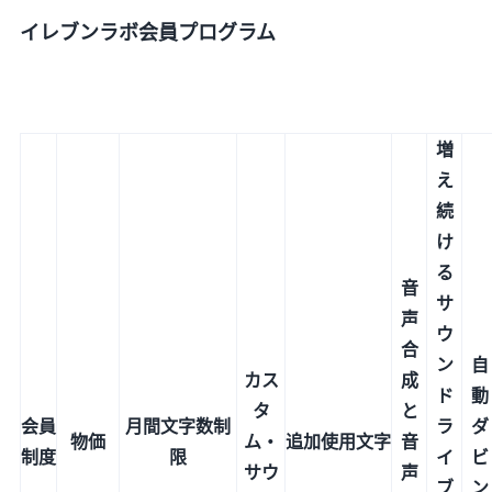
イレブンラボ会員プログラム
増
え
続
け
る
音
サ
声
ウ
合
ン
自
カス
成
ド
動
タ
と
会員
月間文字数制
ラ
ダ
物価
ム・
追加使用文字
音
制度
限
イ
ビ
サウ
声
ブ
ン