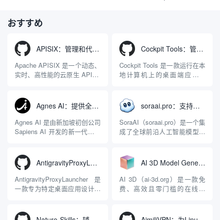
スと機能を模倣したオープ
エンハンスメント|オーディ
ンソースのAIチャットアプ
オクリップ
おすすめ
リ
APISIX：管理和代理API及大模型流量的高性能网关
Cockpit Tools：管理多个AI编程IDE账号与配置多开独立实例的本地桌面应用
Apache APISIX 是一个动态、
Cockpit Tools 是一款运行在本
实时、高性能的云原生 API 网
地计算机上的桌面端应用程
关，同时具备强大的 AI 网关
序，专为集中管理多种 AI 集
能力。它基于 NGINX 和
成开发环境（IDE）和智能编
LuaJIT 构建，并在 2019 年作
程助手的账号与运行环境而设
Agnes AI：提供全模态模型免费API、支持图文视频生成与复杂工程执行的智能体平台
soraai.pro：支持多模型文字转视频和图像生成的在线创作工具
为顶级开源项目捐赠给
计。它目前支持包括
Apache 软件基金会。APISIX
Antigravity IDE、Codex、
Agnes AI 是由新加坡初创公司
SoraAI（soraai.pro）是一个集
彻底摒...
GitHub Copilo...
Sapiens AI 开发的新一代多模
成了全球前沿人工智能模型的
态大模型与智能应用生态系
在线视频与图像生成工作站。
统。它突破了单一文本聊天的
平台致力于为数字内容创作
限制，提供集文本、图像、视
者、营销人员及广大用户提供
AntigravityProxyLauncher：免TUN全局代理使用Antigravity IDE
AI 3D Model Generator：通过文本和图像快速生成3D模型的在线工具
频生成于一体的“全模态”大模
一站式、开箱即用的视觉内容
型能力。平台的核心产品矩阵
生成解决方案。网站的核心优
AntigravityProxyLauncher 是
AI 3D（ai-3d.org）是一款免
包括主打自动化工作流的
势在于其强大的多模型聚合能
一款专为特定桌面应用设计的
费、高效且零门槛的在线AI
Agnes...
力：不仅支持用户...
工程级透明 SOCKS5 代理注
3D模型生成平台。网站底层集
入工具，现已支持 macOS 与
成了腾讯Hunyuan 3D和字节跳
Windows 平台。当用户使用桌
动Seed 3D两大行业领先的AI
Nature-Skills：辅助撰写学术论文和绘制科研图表的智能体插件
AimiliVPN：为Linux提供纯净出站家庭IP的VPN代理网关