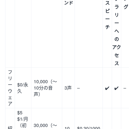
ンド
ス
ラ
グ
ピ
リ
ー
ー
チ
へ
の
アク
セ
ス
フ
リ
10,000（～
ー
$0/永
10分の音
3声
–
✔️
✔️
–
ウ
久
声）
ェ
ア
$5
$1/月
（初
30,000（～
紹
10
$0.30/1000