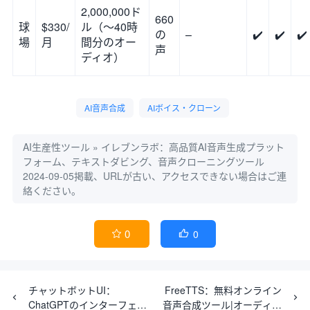
2,000,000ド
660
球
$330/
ル（～40時
の
–
✔️
✔️
✔️
場
月
間分のオー
声
ディオ）
AI音声合成
AIボイス・クローン
AI生産性ツール
»
イレブンラボ：高品質AI音声生成プラット
フォーム、テキストダビング、音声クローニングツール
2024-09-05掲載、URLが古い、アクセスできない場合はご連
絡ください。
0
0


チャットボットUI：
FreeTTS：無料オンライン
ChatGPTのインターフェー
音声合成ツール|オーディオ