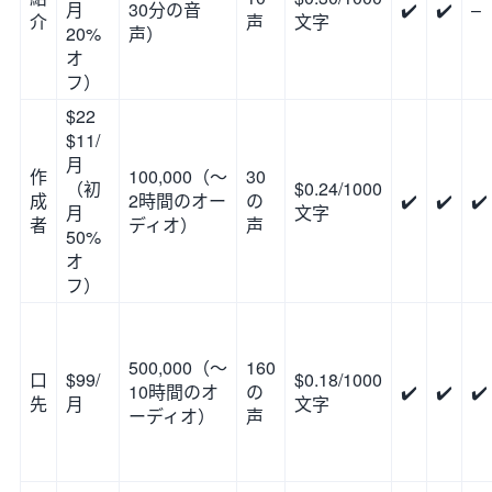
月
30分の音
✔️
✔️
–
介
声
文字
20%
声）
オ
フ）
$22
$11/
月
作
100,000（～
30
（初
$0.24/1000
成
2時間のオー
の
✔️
✔️
✔️
月
文字
者
ディオ）
声
50%
オ
フ）
500,000（～
160
口
$99/
$0.18/1000
10時間のオ
の
✔️
✔️
✔️
先
月
文字
ーディオ）
声