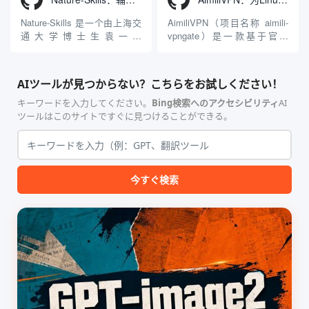
面版 Gemini 客户端或
模型架构，致力于帮助用户无
Antigravity IDE ...
需掌握复杂的3D拓扑知识或昂
Nature-Skills 是一个由上海交
AimiliVPN（项目名称 aimili-
贵的专业软件，即可在...
通大学博士生袁一哲
vpngate）是一款基于官方
（Yuan1z0825）开发并开源的
VPNGate 开放协议的高性
智能体技能（Skill）指令集
能、零依赖 VPN 代理网关工
合，专为顶级学术期刊（如
具，专为 Linux 服务器环境
AIツールが見つからない？こちらをお試しください！
Nature、Science、Cell 等）
（如 VPS）设计。它完全采用
的论文撰写与发表流程设计。
纯 Python 标准库编写，用户
キーワードを入力してください。
Bing検索へのアクセシビリティ
AI
该工具集以智能体插...
无需安装...
ツールはこのサイトですぐに見つけることができる。
今すぐ検索