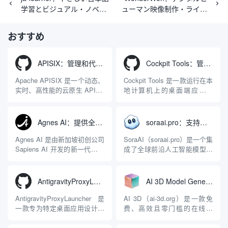
学習とビジュアル・ノベル
ューマン映像制作・ライブ
のリーディング・エイド
ストリーミングサービスプ
ラットフォーム|ボイスクロ
おすすめ
ーン|イメージクローン
APISIX：管理和代理API及大模型流量的高性能网关
Cockpit Tools：管理多个AI编程IDE账号与配置多开独立实例的本地桌面应用
Apache APISIX 是一个动态、
Cockpit Tools 是一款运行在本
实时、高性能的云原生 API 网
地计算机上的桌面端应用程
关，同时具备强大的 AI 网关
序，专为集中管理多种 AI 集
能力。它基于 NGINX 和
成开发环境（IDE）和智能编
LuaJIT 构建，并在 2019 年作
程助手的账号与运行环境而设
Agnes AI：提供全模态模型免费API、支持图文视频生成与复杂工程执行的智能体平台
soraai.pro：支持多模型文字转视频和图像生成的在线创作工具
为顶级开源项目捐赠给
计。它目前支持包括
Apache 软件基金会。APISIX
Antigravity IDE、Codex、
Agnes AI 是由新加坡初创公司
SoraAI（soraai.pro）是一个集
彻底摒...
GitHub Copilo...
Sapiens AI 开发的新一代多模
成了全球前沿人工智能模型的
态大模型与智能应用生态系
在线视频与图像生成工作站。
统。它突破了单一文本聊天的
平台致力于为数字内容创作
限制，提供集文本、图像、视
者、营销人员及广大用户提供
AntigravityProxyLauncher：免TUN全局代理使用Antigravity IDE
AI 3D Model Generator：通过文本和图像快速生成3D模型的在线工具
频生成于一体的“全模态”大模
一站式、开箱即用的视觉内容
型能力。平台的核心产品矩阵
生成解决方案。网站的核心优
AntigravityProxyLauncher 是
AI 3D（ai-3d.org）是一款免
包括主打自动化工作流的
势在于其强大的多模型聚合能
一款专为特定桌面应用设计的
费、高效且零门槛的在线AI
Agnes...
力：不仅支持用户...
工程级透明 SOCKS5 代理注
3D模型生成平台。网站底层集
入工具，现已支持 macOS 与
成了腾讯Hunyuan 3D和字节跳