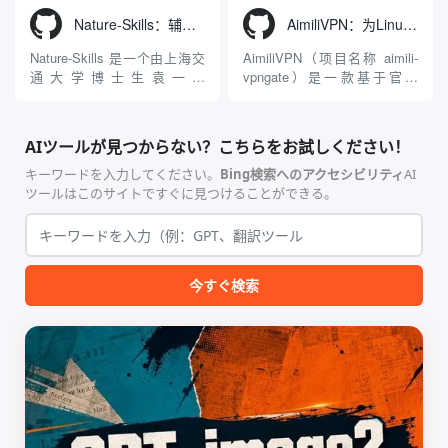
Windows 平台。当用户使用桌
动Seed 3D两大行业领先的AI
Nature-Skills：辅助撰写学术论文和绘制科研图表的智能体插件
AimiliVPN：为Linux提供纯净出站家庭IP的VPN代理网关
面版 Gemini 客户端或
模型架构，致力于帮助用户无
Antigravity IDE ...
需掌握复杂的3D拓扑知识或昂
Nature-Skills 是一个由上海交
AimiliVPN（项目名称 aimili-
贵的专业软件，即可在...
通大学博士生袁一哲
vpngate）是一款基于官方
（Yuan1z0825）开发并开源的
VPNGate 开放协议的高性
智能体技能（Skill）指令集
能、零依赖 VPN 代理网关工
合，专为顶级学术期刊（如
具，专为 Linux 服务器环境
AIツールが見つからない？こちらをお試しください！
Nature、Science、Cell 等）
（如 VPS）设计。它完全采用
的论文撰写与发表流程设计。
纯 Python 标准库编写，用户
キーワードを入力してください。
Bing検索へのアクセシビリティ
AI
该工具集以智能体插...
无需安装...
ツールはこのサイトですぐに見つけることができる。
今すぐ検索