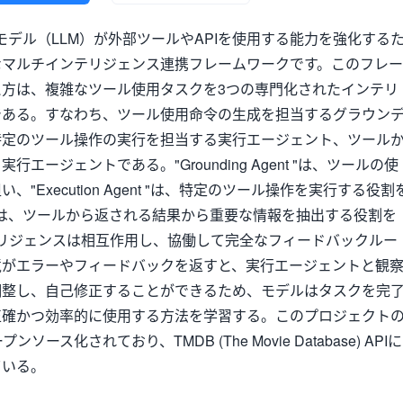
言語モデル（LLM）が外部ツールやAPIを使用する能力を強化する
なマルチインテリジェンス連携フレームワークです。このフレー
方は、複雑なツール使用タスクを3つの専門化されたインテリ
である。すなわち、ツール使用命令の生成を担当するグラウン
特定のツール操作の実行を担当する実行エージェント、ツール
エージェントである。"Grounding Agent "は、ツールの使
"Execution Agent "は、特定のツール操作を実行する役割
Agent "は、ツールから返される結果から重要な情報を抽出する役割を
リジェンスは相互作用し、協働して完全なフィードバックルー
境がエラーやフィードバックを返すと、実行エージェントと観
調整し、自己修正することができるため、モデルはタスクを完
正確かつ効率的に使用する方法を学習する。このプロジェクト
ソース化されており、TMDB (The Movie Database) APIに
ている。