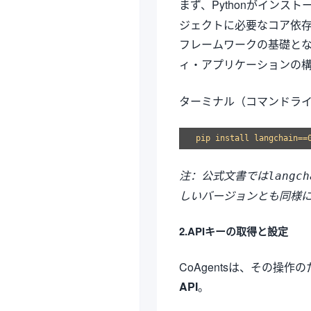
まず、Pythonがインスト
ジェクトに必要なコア依
フレームワークの基礎と
ィ・アプリケーションの
ターミナル（コマンドラ
注：公式文書では
langch
しいバージョンとも同様
2.APIキーの取得と設定
CoAgentsは、その操作
API
。