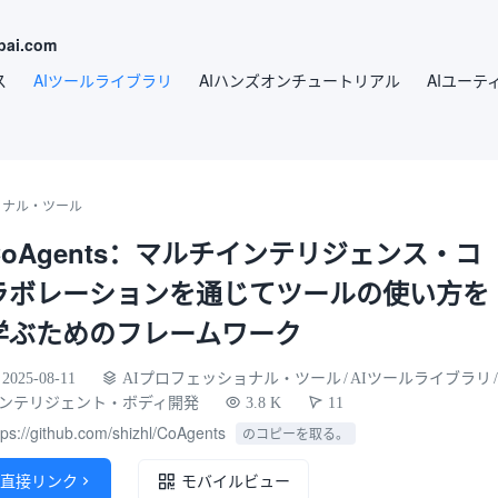
ai.com
ス
AIツールライブラリ
AIハンズオンチュートリアル
AIユーテ
ョナル・ツール
CoAgents：マルチインテリジェンス・コ
ラボレーションを通じてツールの使い方を
学ぶためのフレームワーク
2025-08-11
AIプロフェッショナル・ツール
/
AIツールライブラリ
/
ンテリジェント・ボディ開発
3.8 K
11
tps://github.com/shizhl/CoAgents
のコピーを取る。
直接リンク

モバイルビュー