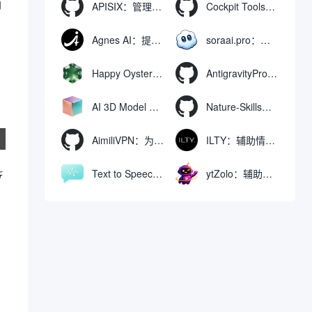
ロ
APISIX：管理和代理API及大模型流量的高性能网关
Cockpit Tools：管理多个AI编程IDE账号与配置多开独立实例的本地桌面应用
Agnes AI：提供全模态模型免费API、支持图文视频生成与复杂工程执行的智能体平台
soraai.pro：支持多模型文字转视频和图像生成的在线创作工具
Happy Oyster AI：生成可交互式3D虚拟世界与视频的大模型
AntigravityProxyLauncher：免TUN全局代理使用Antigravity IDE
AI 3D Model Generator：通过文本和图像快速生成3D模型的在线工具
Nature-Skills：辅助撰写学术论文和绘制科研图表的智能体插件
AimiliVPN：为Linux提供纯净出站家庭IP的VPN代理网关
ILTY：辅助情绪疏导与提供行动建议的AI陪伴工具
Text to Speech AI：支持多说话人与情感控制的文字转语音工具
ytZolo：辅助创建和优化YouTube视频内容的生成工具
新