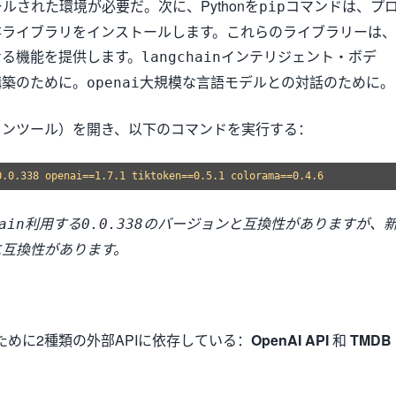
ールされた環境が必要だ。次に、Pythonを
コマンドは、プ
pip
存ライブラリをインストールします。これらのライブラリーは、
なる機能を提供します。
インテリジェント・ボデ
langchain
構築のために。
大規模な言語モデルとの対話のために。
openai
インツール）を開き、以下のコマンドを実行する：
利用する
のバージョンと互換性がありますが、
ain
0.0.338
に互換性があります。
のために2種類の外部APIに依存している：
OpenAI API
和
TMDB