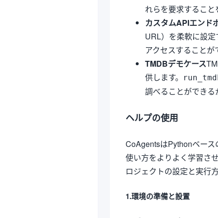
れらを要求すること
カスタムAPIエンド
URL）を柔軟に設
アクセスすることが
TMDBデモケース
T
供します。
run_tmd
調べることができる
ヘルプの使用
CoAgentsはPyth
使い方をよりよく学習さ
ロジェクトの設定と実行
1.環境の準備と設置