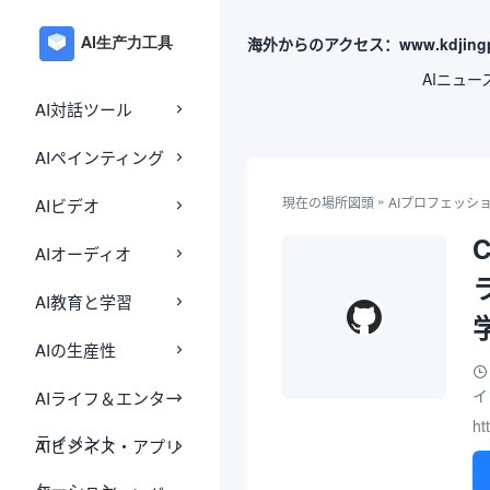
海外からのアクセス：www.kdjingp
AIニュー
AI対話ツール
AIペインティング
»
現在の場所
図頭
AIプロフェッシ
AIビデオ
AIオーディオ
AI教育と学習
AIの生産性
AIライフ＆エンター
イ
ht
テイメント
AIビジネス・アプリ
ケーション