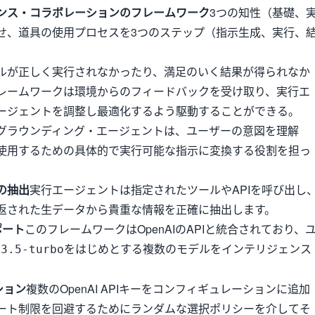
ンス・コラボレーションのフレームワーク
3つの知性（基礎、
せ、道具の使用プロセスを3つのステップ（指示生成、実行、
。
ルが正しく実行されなかったり、満足のいく結果が得られなか
レームワークは環境からのフィードバックを受け取り、実行エ
ージェントを調整し最適化するよう駆動することができる。
グラウンディング・エージェントは、ユーザーの意図を理解
使用するための具体的で実行可能な指示に変換する役割を担っ
の抽出
実行エージェントは指定されたツールやAPIを呼び出し
返された生データから貴重な情報を正確に抽出します。
ポート
このフレームワークはOpenAIのAPIと統合されており、
をはじめとする複数のモデルをインテリジェンス
-3.5-turbo
。
ション
複数のOpenAI APIキーをコンフィギュレーションに追加
ート制限を回避するためにランダムな選択ポリシーを介してそ