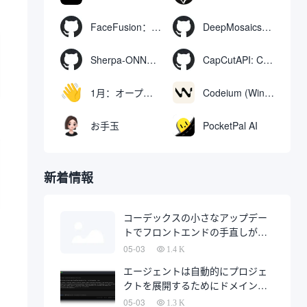
FaceFusion：ビデオ顔交換強化ツール｜音声同期ビデオ口の動き
DeepMosaics：画像やビデオからモザイクを自動的に除去したり、モザイクを追加したりする。
Sherpa-ONNX: ONNXRuntimeによるオフライン音声認識と合成
CapCutAPI: CapCutビデオクリップの自動制御用オープンソースツール
1月：オープンソースのオフラインAIアシスタント、ChatGPTの代替、ローカルAIモデルの実行またはクラウドAIへの接続
Codeium (Windsurf Editor): 無料のAIコード補完＆チャットツール。
お手玉
PocketPal AI
新着情報
コーデックスの小さなアップデー
トでフロントエンドの手直しが半
分になるかもしれない
05-03
1.4 K
エージェントは自動的にプロジェ
クトを展開するためにドメイン名
を購入し、完全に自動化された開
05-03
1.3 K