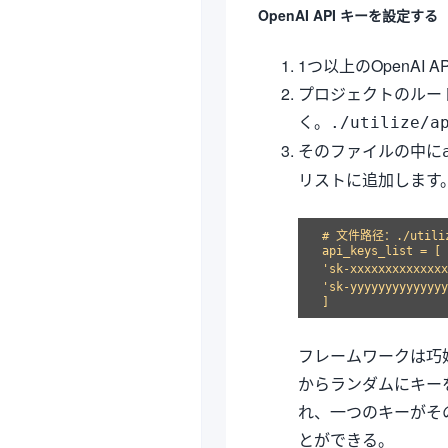
OpenAI API キーを設定する
1つ以上のOpenAI 
プロジェクトのルー
く。
./utilize/a
そのファイルの中に
リストに追加します
# 文件路径：./utilize
api_keys_list = [

'sk-xxxxxxxxxxx
'sk-yyyyyyyyyyy
フレームワークは巧
からランダムにキー
れ、一つのキーがそ
とができる。