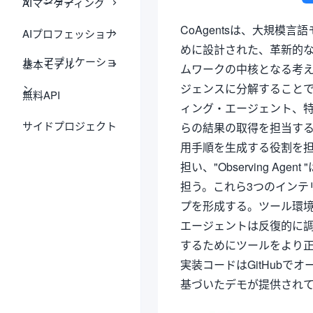
AIマーケティング
CoAgentsは、大規模
AIプロフェッショナ
めに設計された、革新的
ル・アプリケーショ
基本モデル
ムワークの中核となる考え
ジェンスに分解すること
ン
無料API
ィング・エージェント、
サイドプロジェクト
らの結果の取得を担当する実行
用手順を生成する役割を担い、
担い、"Observing 
担う。これら3つのインテ
プを形成する。ツール環
エージェントは反復的に
するためにツールをより
実装コードはGitHubでオープン
基づいたデモが提供され