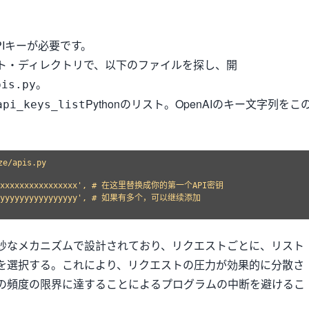
APIキーが必要です。
ト・ディレクトリで、以下のファイルを探し、開
。
pis.py
Pythonのリスト。OpenAIのキー文字列をこ
api_keys_list
。
/apis.py

xxxxxxxxxxxxxxxxxxx', # 在这里替换成你的第一个API密钥

yyyyyyyyyyyyyyyyyyy', # 如果有多个，可以继续添加

妙なメカニズムで設計されており、リクエストごとに、リスト
を選択する。これにより、リクエストの圧力が効果的に分散さ
の頻度の限界に達することによるプログラムの中断を避けるこ