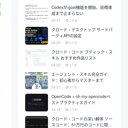
発は、最終的に開発会社に代わっ
実
Codexが/goal機能を開始、目標達
て、多数の秋に上陸している。
結
成まで止まらない
05-01
2.0 K
クロード・デスクトップ サードパ
ーティAPIの設定
04-23
2.3 K
クロード・コード ブティック・ス
キル おすすめ作品リスト
04-22
1.7 K
エージェント・スキル完全ガイ
、
ド：初心者からマスターまで
04-21
1.7 K
ユ
OpenCode + oh-my-opencodeベ
ストプラクティスガイド
04-18
1.5 K
クロード・コードの深い解体 ソー
スコード：51万行のコードに隠さ