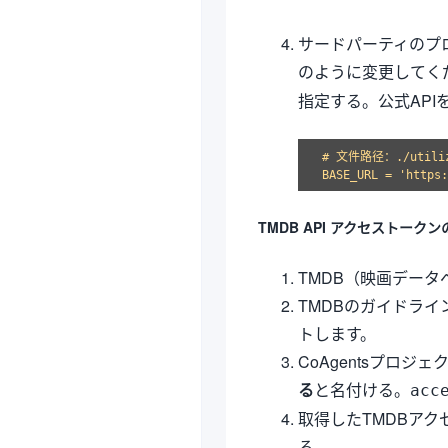
サードパーティのプ
のように変更してく
指定する。公式AP
# 文件路径：./utilize
TMDB API アクセストーク
TMDB（映画デー
TMDBのガイドライン
トします。
CoAgentsプロ
る
と名付ける。
acc
取得したTMDBア
る。