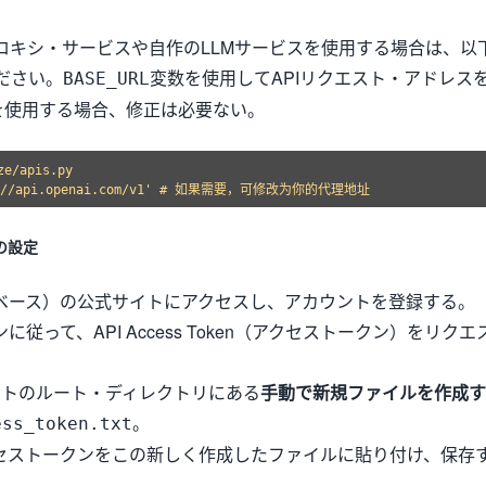
ロキシ・サービスや自作のLLMサービスを使用する場合は、以
ださい。
変数を使用してAPIリクエスト・アドレス
BASE_URL
Iを使用する場合、修正は必要ない。
/apis.py

ンの設定
タベース）の公式サイトにアクセスし、アカウントを登録する。
に従って、API Access Token（アクセストークン）をリクエ
ジェクトのルート・ディレクトリにある
手動で新規ファイルを作成す
。
ess_token.txt
クセストークンをこの新しく作成したファイルに貼り付け、保存