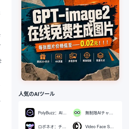
た
デ
か
を
察
了
人気のAIツール
の
PolyBuzz：AIキャラクターと交流できる無料チャット＆ロールプレイングプラットフォーム
無制限AIチャット：無料無制限AIチャットツール
ロボネオ：チャットで動画や画像を生成・編集するAIツール
Video Face Swap