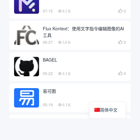
07-15
0

8.5 K
Flux Kontext：使用文字指令编辑图像的AI
工具
06-27
0

3.6 K
BAGEL
05-22
0

4.5 K
易可图
05-19
0

6.3 K
简体中文
Step1X-Edit：自然语言指令编辑图像的开
源工具
05-06
0

4.8 K