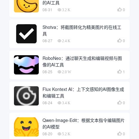
的AI工具
08-31
0

3.2 K
Shotva：将截图转化为精美图片的在线工
具
08-27
0

2.4 K
RoboNeo：通过聊天生成和编辑视频与图
像的AI工具
08-25
1

2.0 W
Flux Kontext AI：上下文感知的AI图像生成
和编辑工具
08-24
0

3.4 K
Qwen-Image-Edit：根据文本指令编辑图片
的AI模型
08-20
0

5.2 K