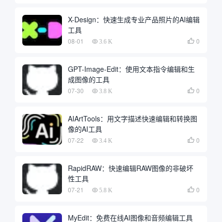
X-Design：快速生成专业产品照片的AI编辑
工具
08-01
0

3.6 K
GPT-Image-Edit：使用文本指令编辑和生
成图像的工具
07-30
0

3.8 K
AIArtTools：用文字描述快速编辑和转换图
像的AI工具
07-22
0

3.4 K
RapidRAW：快速编辑RAW图像的非破坏
性工具
07-21
0

5.8 K
MyEdit：免费在线AI图像和音频编辑工具