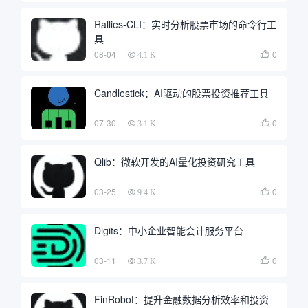
Rallies-CLI：实时分析股票市场的命令行工
具
08-04
0

4.1 K
Candlestick：AI驱动的股票投资推荐工具
07-30
0

3.1 K
Qlib：微软开发的AI量化投资研究工具
03-25
0

9.4 K
Digits：中小企业智能会计服务平台
03-11
0

3.7 K
FinRobot：提升金融数据分析效率和投资