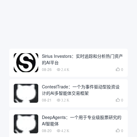
Sirius Investors：实时追踪和分析热门资产
的AI平台
08-26
0

2.4 K
ContestTrade：一个为事件驱动型投资设
计的AI多智能体交易框架
08-21
0

3.2 K
DeepAgents：一个用于专业级股票研究的
AI智能体
08-20
0

4.2 K