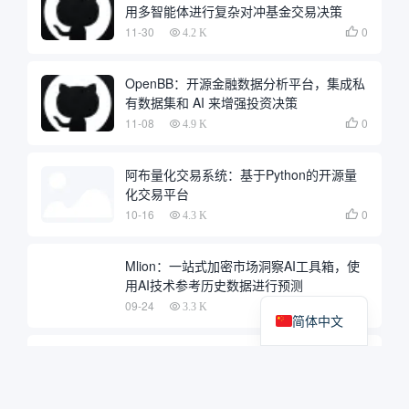
用多智能体进行复杂对冲基金交易决策
11-30
0

4.2 K
OpenBB：开源金融数据分析平台，集成私
有数据集和 AI 来增强投资决策
11-08
0

4.9 K
阿布量化交易系统：基于Python的开源量
化交易平台
10-16
0

4.3 K
Mlion：一站式加密市场洞察AI工具箱，使
用AI技术参考历史数据进行预测
09-24
0

3.3 K
简体中文
FinChat：智能股票研究平台，美股公开财
报分析
09-01
0

3.8 K