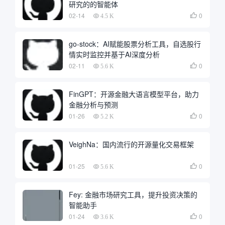
研究的的智能体
02-14
0

4.5 K
go-stock：AI赋能股票分析工具，自选股行
情实时监控并基于AI深度分析
02-11
0

5.6 K
FinGPT：开源金融大语言模型平台，助力
金融分析与预测
01-26
0

5.2 K
VeighNa：国内流行的开源量化交易框架
01-25
0

5.6 K
Fey: 金融市场研究工具，提升投资决策的
智能助手
01-24
0

3.6 K