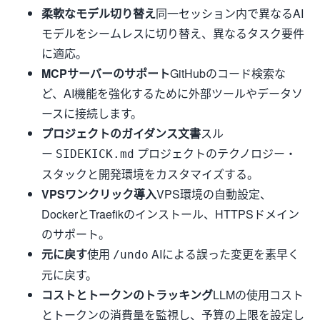
柔軟なモデル切り替え
同一セッション内で異なるAI
モデルをシームレスに切り替え、異なるタスク要件
に適応。
MCPサーバーのサポート
GitHubのコード検索な
ど、AI機能を強化するために外部ツールやデータソ
ースに接続します。
プロジェクトのガイダンス文書
スル
ー
プロジェクトのテクノロジー・
SIDEKICK.md
スタックと開発環境をカスタマイズする。
VPSワンクリック導入
VPS環境の自動設定、
DockerとTraefikのインストール、HTTPSドメイン
のサポート。
元に戻す
使用
AIによる誤った変更を素早く
/undo
元に戻す。
コストとトークンのトラッキング
LLMの使用コスト
とトークンの消費量を監視し、予算の上限を設定し