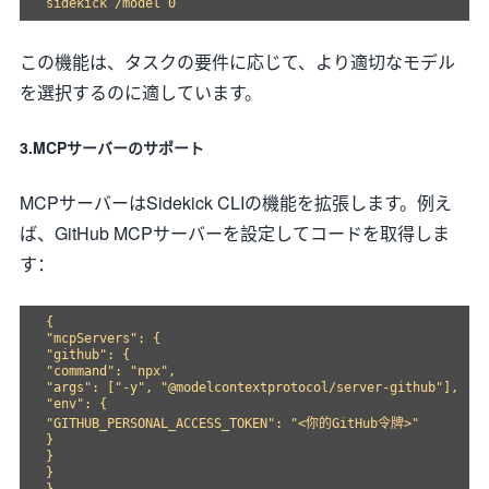
この機能は、タスクの要件に応じて、より適切なモデル
を選択するのに適しています。
3.MCPサーバーのサポート
MCPサーバーはSidekick CLIの機能を拡張します。例え
ば、GitHub MCPサーバーを設定してコードを取得しま
す：
{

"mcpServers": {

"github": {

"command": "npx",

"args": ["-y", "@modelcontextprotocol/server-github"],

"env": {

"GITHUB_PERSONAL_ACCESS_TOKEN": "<你的GitHub令牌>"

}

}

}
