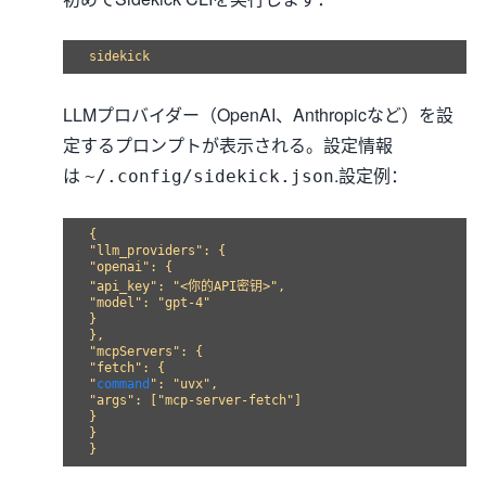
LLMプロバイダー（OpenAI、Anthropicなど）を設
定するプロンプトが表示される。設定情報
は
.設定例：
~/.config/sidekick.json
{

"llm_providers": {

"openai": {

"api_key": "<你的API密钥>",

"model": "gpt-4"

}

},

"mcpServers": {

"fetch": {

"
command
": "uvx",

"args": ["mcp-server-fetch"]

}

}
