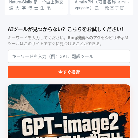
Antigravity IDE ...
需掌握复杂的3D拓扑知识或昂
Nature-Skills 是一个由上海交
AimiliVPN（项目名称 aimili-
贵的专业软件，即可在...
通大学博士生袁一哲
vpngate）是一款基于官方
（Yuan1z0825）开发并开源的
VPNGate 开放协议的高性
智能体技能（Skill）指令集
能、零依赖 VPN 代理网关工
合，专为顶级学术期刊（如
具，专为 Linux 服务器环境
AIツールが見つからない？こちらをお試しください！
Nature、Science、Cell 等）
（如 VPS）设计。它完全采用
的论文撰写与发表流程设计。
纯 Python 标准库编写，用户
キーワードを入力してください。
Bing検索へのアクセシビリティ
AI
该工具集以智能体插...
无需安装...
ツールはこのサイトですぐに見つけることができる。
今すぐ検索