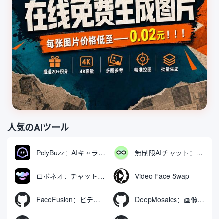
人気のAIツール
PolyBuzz：AIキャラクターと交流できる無料チャット＆ロールプレイングプラットフォーム
無制限AIチャット：無料無制限AIチャットツール
ロボネオ：チャットで動画や画像を生成・編集するAIツール
Video Face Swap
FaceFusion：ビデオ顔交換強化ツール｜音声同期ビデオ口の動き
DeepMosaics：画像やビデオからモザイクを自動的に除去したり、モザイクを追加したりする。