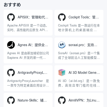
おすすめ
APISIX：管理和代理API及大模型流量的高性能网关
Cockpit Tools：管理多个AI编程IDE账号与配置多开独立实例的本地桌面应用
Apache APISIX 是一个动态、
Cockpit Tools 是一款运行在本
实时、高性能的云原生 API 网
地计算机上的桌面端应用程
关，同时具备强大的 AI 网关
序，专为集中管理多种 AI 集
能力。它基于 NGINX 和
成开发环境（IDE）和智能编
LuaJIT 构建，并在 2019 年作
程助手的账号与运行环境而设
Agnes AI：提供全模态模型免费API、支持图文视频生成与复杂工程执行的智能体平台
soraai.pro：支持多模型文字转视频和图像生成的在线创作工具
为顶级开源项目捐赠给
计。它目前支持包括
Apache 软件基金会。APISIX
Antigravity IDE、Codex、
Agnes AI 是由新加坡初创公司
SoraAI（soraai.pro）是一个集
彻底摒...
GitHub Copilo...
Sapiens AI 开发的新一代多模
成了全球前沿人工智能模型的
态大模型与智能应用生态系
在线视频与图像生成工作站。
统。它突破了单一文本聊天的
平台致力于为数字内容创作
限制，提供集文本、图像、视
者、营销人员及广大用户提供
AntigravityProxyLauncher：免TUN全局代理使用Antigravity IDE
AI 3D Model Generator：通过文本和图像快速生成3D模型的在线工具
频生成于一体的“全模态”大模
一站式、开箱即用的视觉内容
型能力。平台的核心产品矩阵
生成解决方案。网站的核心优
AntigravityProxyLauncher 是
AI 3D（ai-3d.org）是一款免
包括主打自动化工作流的
势在于其强大的多模型聚合能
一款专为特定桌面应用设计的
费、高效且零门槛的在线AI
Agnes...
力：不仅支持用户...
工程级透明 SOCKS5 代理注
3D模型生成平台。网站底层集
入工具，现已支持 macOS 与
成了腾讯Hunyuan 3D和字节跳
Windows 平台。当用户使用桌
动Seed 3D两大行业领先的AI
Nature-Skills：辅助撰写学术论文和绘制科研图表的智能体插件
AimiliVPN：为Linux提供纯净出站家庭IP的VPN代理网关
面版 Gemini 客户端或
模型架构，致力于帮助用户无