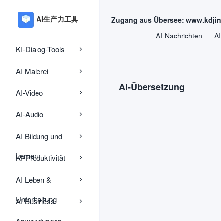
Zugang aus Übersee: www.kdji
AI-Nachrichten
AI
KI-Dialog-Tools
AI Malerei
AI-Übersetzung
AI-Video
AI-Audio
AI Bildung und
Lernen
KI-Produktivität
AI Leben &
Unterhaltung
AI Business-
Anwendungen