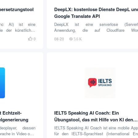
bersetzungstool
DeepLX: kostenlose Dienste DeepL un
Google Translate API
sync AI) ist eine
DeepLX ist eine serverlose (Serverl
ie der künstlichen
Anwendung, die auf Cloudflare Wor
setzung in Echtzeit
bereitgestellt wird und den Nutzern kostenlos
0
08-20

5.6 K
fort übersetzen und
leistungsstarke Schnittstellen zu den Dien
 auf dem geteilten
DeepL und Google Translate bietet. Dieses Pr
reifenden Online-
löst effektiv das Problem, die...
der internationalen
ck der Software ist
geringer Latenz, die
 Sprechers erkennt
 Echtzeit-
IELTS Speaking AI Coach: Ein
elgenerierung
Übungstool, das mit Hilfe von KI den
IELTS Speaking Test simuliert und
deoplayer, dessen
IELTS Speaking AI Coach ist eine mobile App
Feedback in Echtzeit gibt
prache in Video oder
für den IELTS-Sprachtest (International En