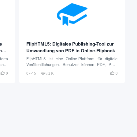
achen
Technologie, E-Commerce und Biomedizin
abdecken. Das Modell funktioniert durch Vor...
s
FlipHTML5: Digitales Publishing-Tool zur
n
Umwandlung von PDF in Online-Flipbook
tform
FlipHTML5 ist eine Online-Plattform für digitale
ance
Veröffentlichungen. Benutzer können PDF, PPT,
rden
Word oder Bilddateien in interaktive Daumenkinos
0
07-15
0


8.2 K
logie
umwandeln. Es ist geeignet für die Erstellung von
iente
E-Magazinen, Produktkatalogen, Broschüren und
ten.
anderen Inhalten. Die Plattform unterstützt die
ng,
Einbettung von Multimedia-Inhalten wie Audio,
g und
Video und Bilder. Benutzer können schnell Dateien
ite,
hochladen, um professionelle Effekt-Drehbücher zu
cano
erstellen...
ietet
tzung