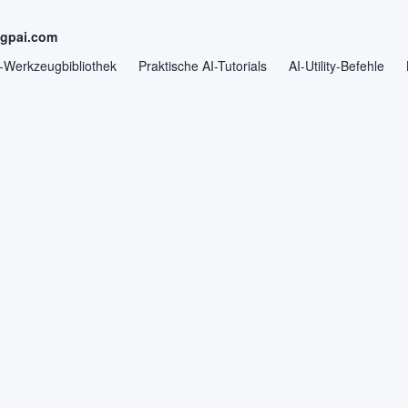
ngpai.com
-Werkzeugbibliothek
Praktische AI-Tutorials
AI-Utility-Befehle