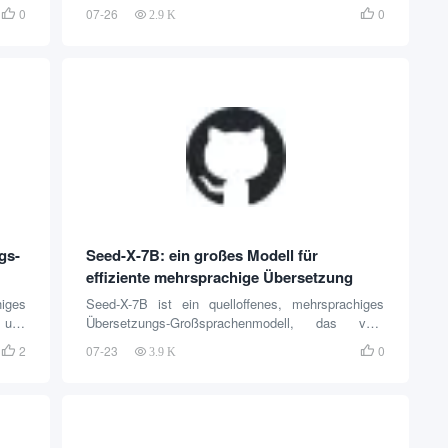
räte
Erweiterungen kombiniert, um Nutzern eine flexible
0
07-26
0


2.9 K
 der
Sprachlernerfahrung zu bieten. Die Plattform nutzt
lfen,
fortschrittliche KI-Algorithmen, um personalisierte
eren,
Lernpfade für mehr als 20 Sprachen, darunter
ten.
Englisch, Spanisch, Französisch usw., zu
025
erstellen...
gs-
Seed-X-7B: ein großes Modell für
effiziente mehrsprachige Übersetzung
ges
Seed-X-7B ist ein quelloffenes, mehrsprachiges
 und
Übersetzungs-Großsprachenmodell, das vom
n von
Seed-Team von ByteDance entwickelt wurde und
2
07-23
0


3.9 K
hen,
sich auf die Bereitstellung effizienter und genauer
ile
Übersetzungsfunktionen konzentriert. Es basiert
chen
auf der Mistral-Architektur mit 7B-Parametern und
lben
unterstützt die Übersetzung in 28 Sprachen, die ein
ichen
breites Spektrum von Bereichen wie Internet,