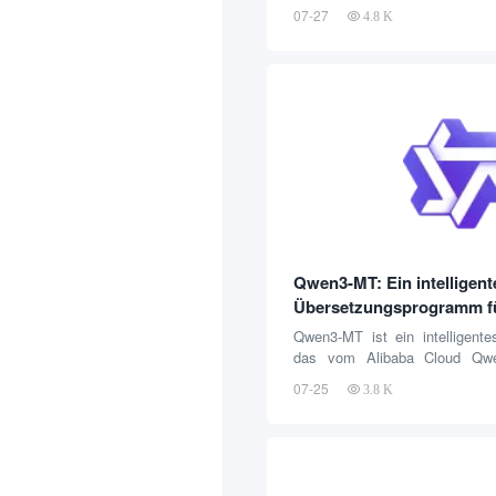
Audio in Echtzeit lokal a
07-27
4.8 K
Textuntertitel umzuwandeln.
Hörgeschädigten helfen, Vide
anzuschauen, und es kann au
zum Erlernen einer Fremds
werden, indem es hilft, den Inh
generierte Untertitel zu 
konzentriert sich auf die Privat
Qwen3-MT: Ein intelligent
Übersetzungsprogramm fü
Qwen3-MT ist ein intelligente
das vom Alibaba Cloud Qwe
wurde und auf dem leistungs
07-25
3.8 K
Language Model basiert. E
Übersetzung von 92 Sprach
Dialekten und deckt damit
Weltbevölkerung ab. Ben
effizienten Übersetzungsfunkti