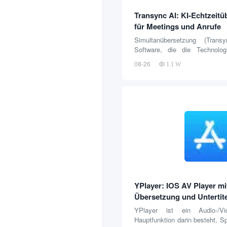
Transync AI: KI-Echtzeitü
für Meetings und Anrufe
Simultanübersetzung (Tran
Software, die die Technolog
Intelligenz für die Sprachüber
08-26
1.1 W
nutzt. Sie kann Gespräche so
als zweisprachige Untertitel
Bildschirm bei sprachüberg
Meetings, Offline-Austausch o
Anrufen anzeigen. Das Herzstü
ihre Übersetzungsfunktion mit 
automatisch die Sprache des
und...
YPlayer: IOS AV Player mit
Übersetzung und Untertit
YPlayer ist ein Audio-/Vi
Hauptfunktion darin besteht, S