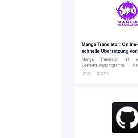
API oder die Online-Demoseite 
Manga Translator: Online-
schnelle Übersetzung von
Manga Translator ist ei
Übersetzungsprogramm, 
konzentriert, Nutzern zu helf
07-20
3.7 K
Bildern schnell zu überset
Technologie der künstlichen 
Text in Mangas automatisch z
in mehrere Sprachen zu über
Formatierung und der Kunststil
erhalten bleiben. Benutzer mü
Bilder hochladen und die 
Übersetzung schnell abschli
Manga...