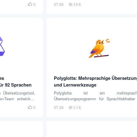
uf Ihrem Gerät in
Language Testing System) für iOS-Ge
0
07-26

3.8 K
 Dieses Tool kann
entwickelt wurde. Es nutzt die Technologie
os ohne Untertitel
künstlichen Intelligenz, um Benutzern zu he
ch als Hilfsmittel
reale IELTS Speaking Testszenarien zu simuli
prache verwendet
die Echtzeit-Feedback und Scoring bie
alt durch in Echtzeit
Benutzer können die neuesten 2
verstehen.YPlayer
Prüfungsfragen üben, um das Sprechen zu...
sphäre des...
es
Polyglotta: Mehrsprachige Übersetzun
r 92 Sprachen
und Lernwerkzeuge
s Übersetzungstool,
Polyglotta ist ein mehrsprachi
n-Team entwickelt
Übersetzungsprogramm für Sprachliebhaber
starken Qwen3 Big
Lernende. Es bietet nicht nur Übersetzunge
0
07-24

3.5 K
s unterstützt die
Wörtern oder Sätzen in mehreren Sprac
en und wichtigen
sondern zeigt auch subt
 mehr als 95% der
Bedeutungsunterschiede zwischen den Spra
utzer können die
auf. Benutzer können den Ausdruck desse
onen über die Qwen-
Wortes in multikulturellen Kontexten vergle