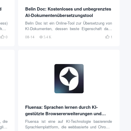
d
Belin Doc: Kostenloses und unbegrenztes
AI-Dokumentenübersetzungstool
ess)
Belin Doc ist ein Online-Tool zur Übersetzung von
kers
KI-Dokumenten, dessen beste Eigenschaft darin
e und
besteht, dass es völlig kostenlos ist und keine
0
08-14
1


5.4 K
sten
Nutzungsbeschränkungen hat. Die Benutzer
ojekt
müssen sich nicht registrieren oder ein Konto
anmelden, sondern können direkt Dokumente zur
Übersetzung hochladen. Dieses Tool unterstützt
eine Vielzahl von gängigen Dokumentenformaten,
zusätzlich zu den üblichen PDF-Dateien, aber auch
Word-Dokumente (DOCX), PowerPoi...
Fluensa: Sprachen lernen durch KI-
gestützte Browsererweiterungen und
Plattformen
, die
Fluensa ist eine auf KI-Technologie basierende
glish
Sprachlernplattform, die webbasierte und Chrome-